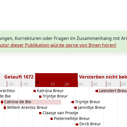
ungen, Korrekturen oder Fragen im Zusammenhang mit Ari
utor dieser Publikation würde gerne von Ihnen hören!
Getauft 1672
Versterben nicht be
0
-20
-10
10
20
30
40
50
60
brechtsz
Katrijna Breur
Leendert Breu
 de Bie
Trijntje Breur
Catrina de Bie
Trijntje Breur
Willem Arentsz Breur
Jannittje Breur
Claasje van Prooije
Pieternellitje Breur
Dirck Breur