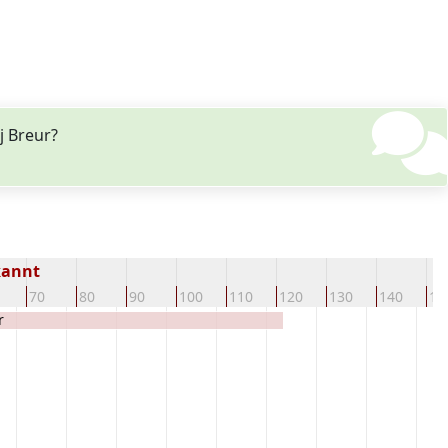
j Breur?
kannt
70
80
90
100
110
120
130
140
15
r