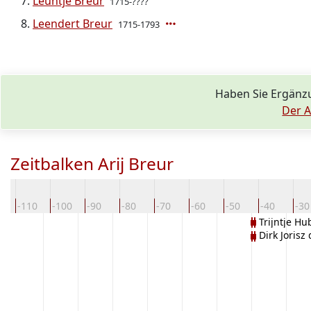
Leuntje Breur
1715-????
Leendert Breur
1715-1793
Haben Sie Ergänz
Der A
Zeitbalken Arij Breur
0
-110
-100
-90
-80
-70
-60
-50
-40
-30
Trijntje Hu
Dirk Jorisz