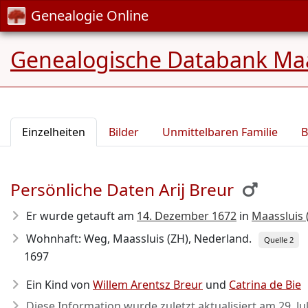
Genealogie Online
Genealogische Databank Maa
Einzelheiten
Bilder
Unmittelbaren Familie
B
Persönliche Daten Arij Breur
Er wurde getauft am
14. Dezember 1672
in
Maassluis 
Wohnhaft: Weg, Maassluis (ZH), Nederland.
Quelle 2
1697
Ein Kind von
Willem Arentsz Breur
und
Catrina de Bie
Diese Information wurde zuletzt aktualisiert am
29. Ju