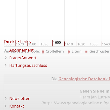
Direkte Links ...
1600
1560
1570
1580
1590
1610
1620
1630
1640
Abonnement
Verwendete Symbole:
Großeltern
Eltern
Geschwist
Frage/Antwort
Haftungsausschluss
Die
Genealogische Databank 
Geben Sie beim
Harm Jan Luth-M
Newsletter
(
https://www.genealogieonline.nl/g
Kontakt