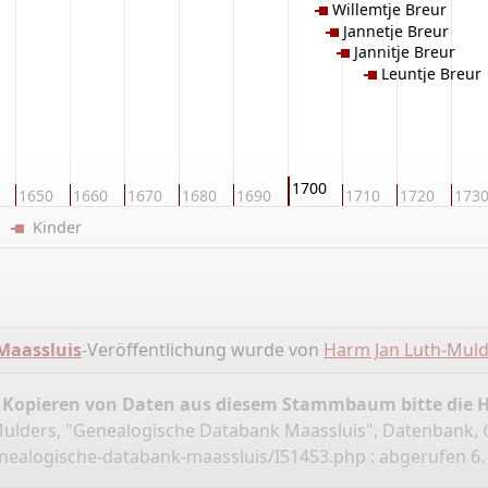
Willemtje Breur
Jannetje Breur
Jannitje Breur
Leuntje Breur
1700
1650
1660
1670
1680
1690
1710
1720
173
er
Kinder
Maassluis
-Veröffentlichung wurde von
Harm Jan Luth-Muld
 Kopieren von Daten aus diesem Stammbaum bitte die 
ulders, "Genealogische Databank Maassluis", Datenbank,
enealogische-databank-maassluis/I51453.php
: abgerufen 6. 