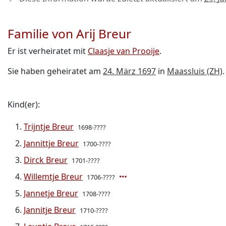
Familie von Arij Breur
Er ist verheiratet mit
Claasje van Prooije
.
Sie haben geheiratet am
24. März 1697
in
Maassluis (ZH)
.
Kind(er):
Trijntje Breur
1698-????
Jannittje Breur
1700-????
Dirck Breur
1701-????
Willemtje Breur
1706-????
Jannetje Breur
1708-????
Jannitje Breur
1710-????