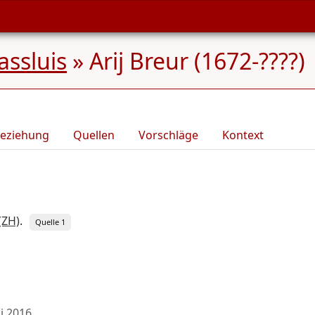
ssluis
»
Arij Breur (1672-????)
eziehung
Quellen
Vorschläge
Kontext
(ZH)
.
Quelle 1
li 2016
.