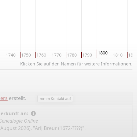
1800
0
1740
1750
1760
1770
1780
1790
1810
182
Klicken Sie auf den Namen für weitere Informationen.
ers
erstellt.
nimm Kontakt auf
Herkunft an:
Genealogie Online
August 2026), "Arij Breur (1672-????)".