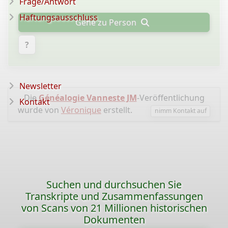
Frage/Antwort
Haftungsausschluss
Gehe zu Person
?
Newsletter
Die
Généalogie Vanneste JM
-Veröffentlichung
Kontakt
wurde von
Véronique
erstellt.
nimm Kontakt auf
Suchen und durchsuchen Sie
Transkripte und Zusammenfassungen
von Scans von 21 Millionen historischen
Dokumenten