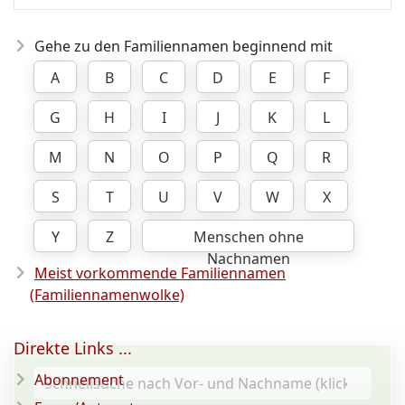
Gehe zu den Familiennamen beginnend mit
A
B
C
D
E
F
G
H
I
J
K
L
M
N
O
P
Q
R
S
T
U
V
W
X
Y
Z
Menschen ohne
Nachnamen
Meist vorkommende Familiennamen
(Familiennamenwolke)
Direkte Links ...
Abonnement