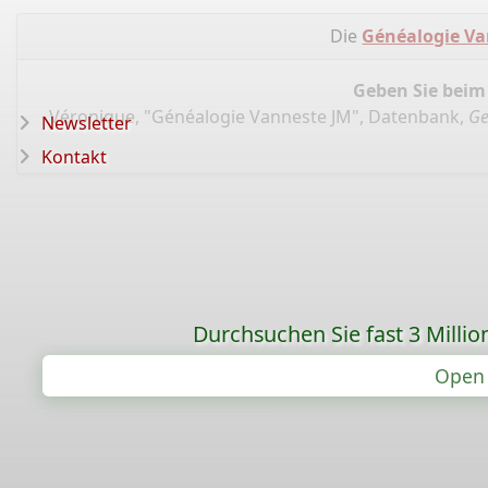
Die
Généalogie Va
Geben Sie beim
Véronique, "Généalogie Vanneste JM", Datenbank,
Ge
Newsletter
Kontakt
Durchsuchen Sie fast 3 Mill
Open 