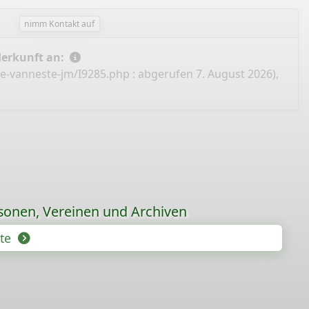
nimm Kontakt auf
Herkunft an:
ie-vanneste-jm/I9285.php
: abgerufen 7. August 2026),
sonen, Vereinen und Archiven
hte