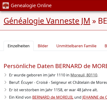
Genealogie Online
Généalogie Vanneste JM
»
BE
Einzelheiten
Bilder
Unmittelbaren Familie
B
Persönliche Daten BERNARD de MORE
Er wurde geboren im Jahr 1110
in
Moreuil, 80110
.
Beruf: Écuyer - Croisé - Seigneur et Châtelain de Moreu
Er ist verstorben im Jahr 1158
, er war 48 Jahre alt.
Ein Kind von
BERNARD de MOREUIL
und
JEHANNE de 