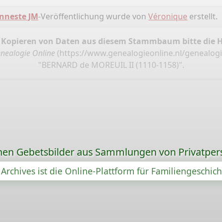
nneste JM
-Veröffentlichung wurde von
Véronique
erstellt.
 Kopieren von Daten aus diesem Stammbaum bitte die 
nealogie Online
(
https://www.genealogieonline.nl/genealog
"BERNARD de MOREUIL II (1110-1158)".
ionen Gebetsbilder aus Sammlungen von Privatper
Archives ist die Online-Plattform für Familiengeschic