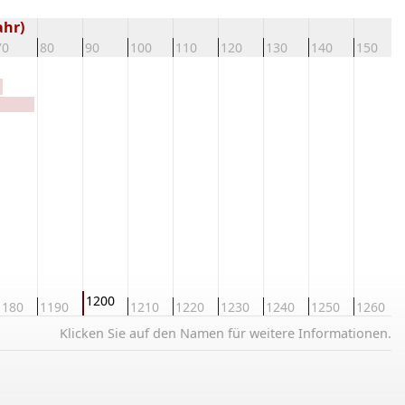
ahr)
70
80
90
100
110
120
130
140
150
1200
1180
1190
1210
1220
1230
1240
1250
1260
Klicken Sie auf den Namen für weitere Informationen.