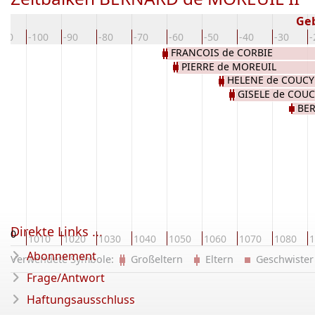
Ge
110
-100
-90
-80
-70
-60
-50
-40
-30
-
FRANCOIS de CORBIE
PIERRE de MOREUIL
HELENE de COUCY
GISELE de COU
BE
Direkte Links ...
000
1010
1020
1030
1040
1050
1060
1070
1080
1
Abonnement
Verwendete Symbole:
Großeltern
Eltern
Geschwist
Frage/Antwort
Haftungsausschluss