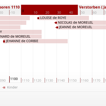
boren 1110
Verstorben ( J
0
20
-10
10
20
30
40
50
60
LOUISE de ROYE
NICOLAS de MOREUIL
JEANNE de MOREUIL
CY
RNARD de MOREUIL
JEHANNE de CORBIE
1100
090
1110
1120
1130
1140
1150
1160
1170
er
Kinder