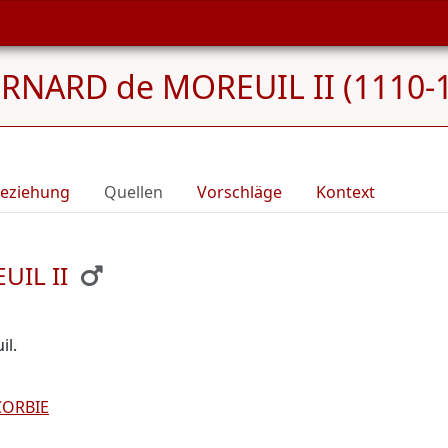
RNARD de MOREUIL II (1110-
eziehung
Quellen
Vorschläge
Kontext
UIL II
il.
CORBIE