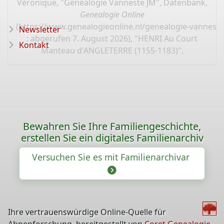
Véronique, "Généalogie Vanneste JM", Datenbank,
Genealogie Online
(
https://www.genealogieonline.nl/genealogie-vannest
Newsletter
: abgerufen 7. August 2026), "HENRI Au Court
Kontakt
Manteau d'ANGLETERRE (1155-1183)".
Bewahren Sie Ihre Familiengeschichte,
erstellen Sie ein digitales Familienarchiv
Versuchen Sie es mit Familienarchivar
Ihre vertrauenswürdige Online-Quelle für