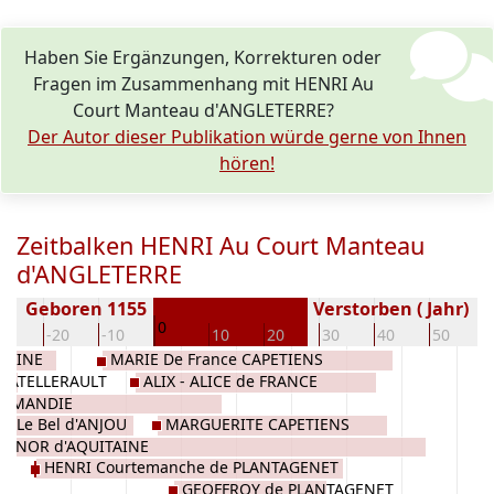
Haben Sie Ergänzungen, Korrekturen oder
Fragen im Zusammenhang mit HENRI Au
Court Manteau d'ANGLETERRE?
Der Autor dieser Publikation würde gerne von Ihnen
hören!
Zeitbalken HENRI Au Court Manteau
d'ANGLETERRE
Geboren 1155
Verstorben ( Jahr)
0
30
-20
-10
10
20
30
40
50
TAINE
MARIE De France CAPETIENS
HATELLERAULT
ALIX - ALICE de FRANCE
ORMANDIE
Y Le Bel d'ANJOU
MARGUERITE CAPETIENS
LIENOR d'AQUITAINE
HENRI Courtemanche de PLANTAGENET
GEOFFROY de PLANTAGENET