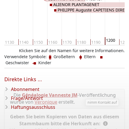
ALIENOR PLANTAGENET
PHILIPPE Auguste CAPETIENS DIREC
1200
1130
1140
1150
1160
1170
1180
1190
121
Klicken Sie auf den Namen für weitere Informationen.
Verwendete Symbole:
Großeltern
Eltern
Geschwister
Kinder
Direkte Links ...
Abonnement
Die
Généalogie Vanneste JM
-Veröffentlichung
Frage/Antwort
wurde von
Véronique
erstellt.
nimm Kontakt auf
Haftungsausschluss
Geben Sie beim Kopieren von Daten aus diesem
Stammbaum bitte die Herkunft an: