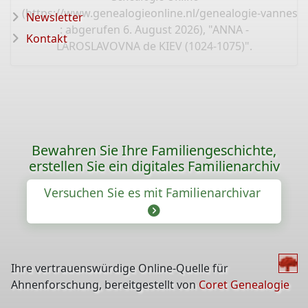
(
https://www.genealogieonline.nl/genealogie-vannest
Newsletter
: abgerufen 6. August 2026), "ANNA -
Kontakt
LAROSLAVOVNA de KIEV (1024-1075)".
Bewahren Sie Ihre Familiengeschichte,
erstellen Sie ein digitales Familienarchiv
Versuchen Sie es mit Familienarchivar
Ihre vertrauenswürdige Online-Quelle für
Ahnenforschung, bereitgestellt von
Coret Genealogie