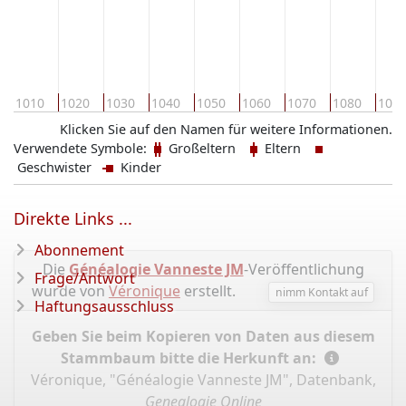
1010
1020
1030
1040
1050
1060
1070
1080
109
Klicken Sie auf den Namen für weitere Informationen.
Verwendete Symbole:
Großeltern
Eltern
Geschwister
Kinder
Direkte Links ...
Abonnement
Die
Généalogie Vanneste JM
-Veröffentlichung
Frage/Antwort
wurde von
Véronique
erstellt.
nimm Kontakt auf
Haftungsausschluss
Geben Sie beim Kopieren von Daten aus diesem
Stammbaum bitte die Herkunft an:
Véronique, "Généalogie Vanneste JM", Datenbank,
Genealogie Online