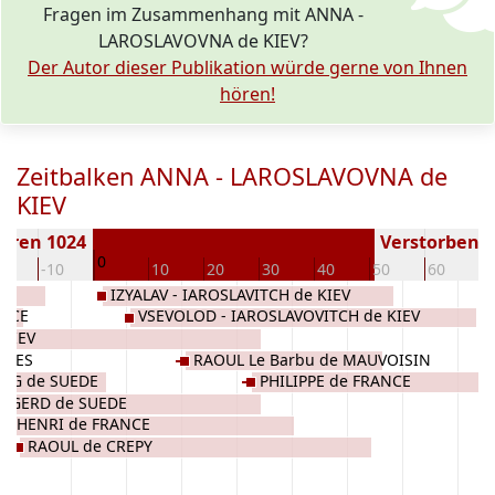
Fragen im Zusammenhang mit ANNA -
LAROSLAVOVNA de KIEV?
Der Autor dieser Publikation würde gerne von Ihnen
hören!
Zeitbalken ANNA - LAROSLAVOVNA de
KIEV
oren 1024
Verstorben ( 
0
20
-10
10
20
30
40
50
60
7
IZYALAV - IAROSLAVITCH de KIEV
ANCE
VSEVOLOD - IAROSLAVOVITCH de KIEV
 KIEV
IDES
RAOUL Le Barbu de MAUVOISIN
NG de SUEDE
PHILIPPE de FRANCE
EGERD de SUEDE
HENRI de FRANCE
RAOUL de CREPY