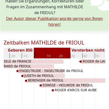
Haben Sie Ergänzungen, Korrekturen oder
Fragen im Zusammenhang mit MATHILDE
de FRIOUL?
Der Autor dieser Publikation würde gerne von Ihnen
hören!
Zeitbalken MATHILDE de FRIOUL
Geboren 850
Versterben nicht 
0
30
-20
-10
10
20
30
40
50
GISELE de FRANCIE
ROGER de LAO
EVRARD de FRIOUL
ENGELTRUDE - INGELTRUDE de FRIOUL
JUDITH de FRIOUL
BERENGER de FRIOUL
EDWIGE - HEILWIDE de FRIOUL
ROGER d'ARCIS SUR AUBE