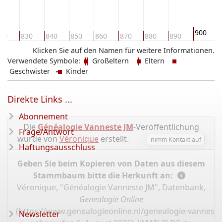
900
20
830
840
850
860
870
880
890
Klicken Sie auf den Namen für weitere Informationen.
Verwendete Symbole:
Großeltern
Eltern
Geschwister
Kinder
Direkte Links ...
Abonnement
Die
Généalogie Vanneste JM
-Veröffentlichung
Frage/Antwort
wurde von
Véronique
erstellt.
nimm Kontakt auf
Haftungsausschluss
Geben Sie beim Kopieren von Daten aus diesem
Stammbaum bitte die Herkunft an:
Véronique, "Généalogie Vanneste JM", Datenbank,
Genealogie Online
(
https://www.genealogieonline.nl/genealogie-vannest
Newsletter