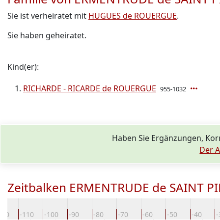
Sie ist verheiratet mit
HUGUES de ROUERGUE
.
Sie haben geheiratet.
Kind(er):
RICHARDE - RICARDE de ROUERGUE
955-1032
Haben Sie Ergänzungen, Ko
Der A
Zeitbalken ERMENTRUDE de SAINT P
120
-110
-100
-90
-80
-70
-60
-50
-40
-