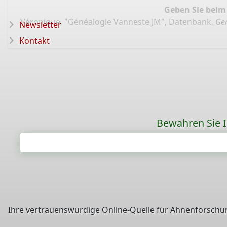
Geben Sie beim
Véronique, "Généalogie Vanneste JM", Datenbank,
Gen
Newsletter
Kontakt
Bewahren Sie Ih
Ihre vertrauenswürdige Online-Quelle für Ahnenforschun