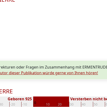
rrekturen oder Fragen im Zusammenhang mit ERMENTRUDE
utor dieser Publikation würde gerne von Ihnen hören!
IERRE
Geboren 925
Versterben nicht 
0
30
-20
-10
10
20
30
40
50