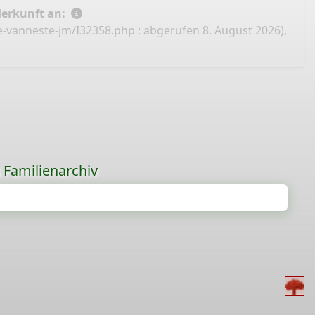
Herkunft an:
e-vanneste-jm/I32358.php
: abgerufen 8. August 2026),
s Familienarchiv