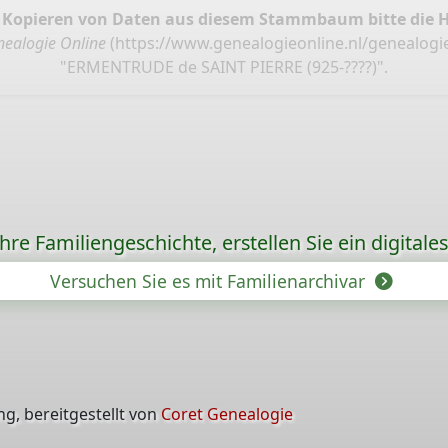
 Kopieren von Daten aus diesem Stammbaum bitte die 
ealogie Online
(
https://www.genealogieonline.nl/genealogi
"ERMENTRUDE de SAINT PIERRE (925-????)".
re Familiengeschichte, erstellen Sie ein digitale
Versuchen Sie es mit Familienarchivar
g, bereitgestellt von
Coret Genealogie