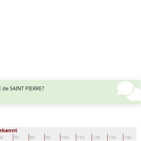
 de SAINT PIERRE?
bekannt
60
70
80
90
100
110
120
130
140