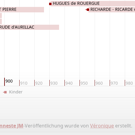
HUGUES de ROUERGUE
T PIERRE
RICHARDE - RICARDE
RUDE d'AURILLAC
900
910
920
930
940
950
960
970
980
er
Kinder
nneste JM
-Veröffentlichung wurde von
Véronique
erstellt.