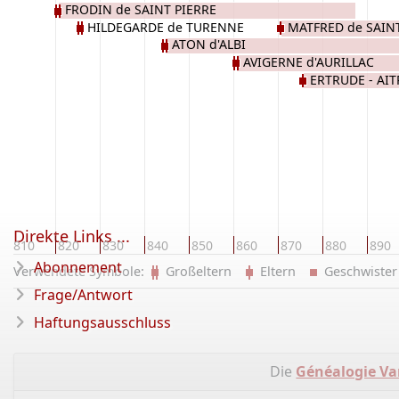
FRODIN de SAINT PIERRE
HILDEGARDE de TURENNE
MATFRED de SAIN
ATON d'ALBI
AVIGERNE d'AURILLAC
ERTRUDE - AIT
Direkte Links ...
810
820
830
840
850
860
870
880
890
Abonnement
Verwendete Symbole:
Großeltern
Eltern
Geschwist
Frage/Antwort
Haftungsausschluss
Die
Généalogie Va