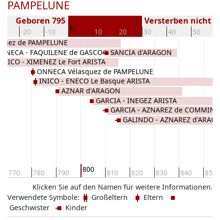
PAMPELUNE
Geboren 795
Versterben nicht 
0
30
-20
-10
10
20
30
40
50
squez de PAMPELUNE
ONECA - FAQUILENE de GASCOGNE
SANCIA d'ARAGON
INICO - XIMENEZ Le Fort ARISTA
ONNECA Vélasquez de PAMPELUNE
INICO - ENECO Le Basque ARISTA
AZNAR d'ARAGON
GARCIA - INEGEZ ARISTA
GARCIA - AZNAREZ de COMMING
GALINDO - AZNAREZ d'ARAG
800
770
780
790
810
820
830
840
850
Klicken Sie auf den Namen für weitere Informationen.
Verwendete Symbole:
Großeltern
Eltern
Geschwister
Kinder