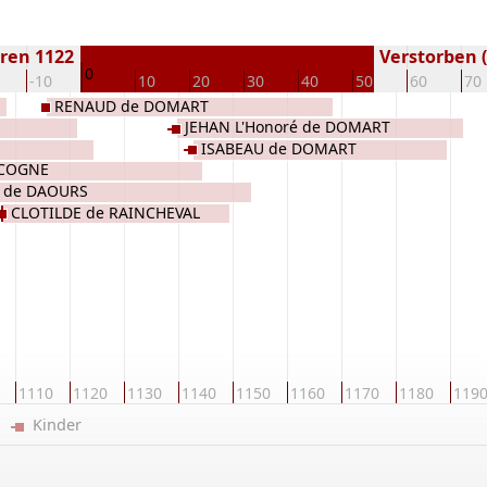
ren 1122
Verstorben (
0
-10
10
20
30
40
50
60
70
RENAUD de DOMART
JEHAN L'Honoré de DOMART
ISABEAU de DOMART
ICOGNE
 de DAOURS
CLOTILDE de RAINCHEVAL
1110
1120
1130
1140
1150
1160
1170
1180
119
er
Kinder