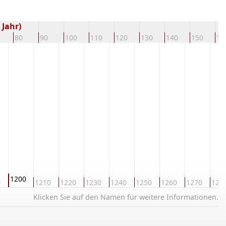
 Jahr)
80
90
100
110
120
130
140
150
16
1200
0
1210
1220
1230
1240
1250
1260
1270
128
Klicken Sie auf den Namen für weitere Informationen.