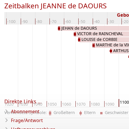
Zeitbalken JEANNE de DAOURS
Gebo
0
-100
-90
-80
-70
-60
-50
-40
-30
-20
JEHAN de DAOURS
VICTOR de RAINCHEVAL
LOUISE de CORBIE
MARTHE de la V
ARTHUS
Direkte Links ...
1100
1020
1030
1040
1050
1060
1070
1080
1090
Abonnement
Verwendete Symbole:
Großeltern
Eltern
Geschwist
Frage/Antwort