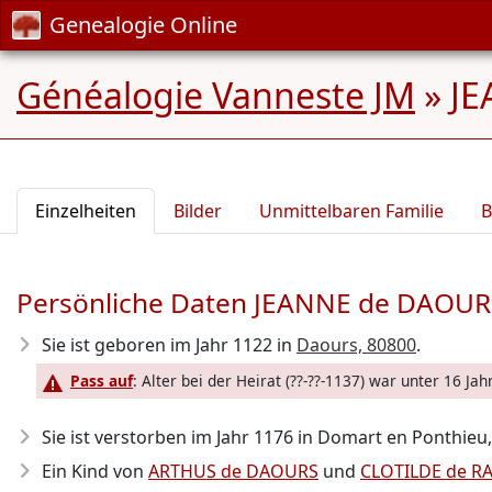
Genealogie Online
Généalogie Vanneste JM
»
JE
Einzelheiten
Bilder
Unmittelbaren Familie
B
Persönliche Daten JEANNE de DAOUR
Sie ist geboren im Jahr 1122
in
Daours, 80800
.
Pass auf
: Alter bei der Heirat (??-??-1137) war unter 16 Jahr
Sie ist verstorben im Jahr 1176
in Domart en Ponthieu, 8
Ein Kind von
ARTHUS de DAOURS
und
CLOTILDE de R