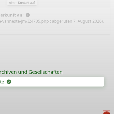
nimm Kontakt auf
Herkunft an:
e-vanneste-jm/I24705.php
: abgerufen 7. August 2026),
rchiven und Gesellschaften
hte