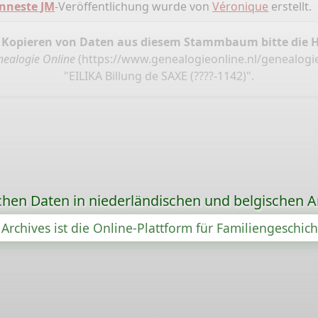
nneste JM
-Veröffentlichung wurde von
Véronique
erstellt.
 Kopieren von Daten aus diesem Stammbaum bitte die 
ealogie Online
(
https://www.genealogieonline.nl/genealogi
"EILIKA Billung de SAXE (????-1142)".
chen Daten in niederländischen und belgischen A
Archives ist die Online-Plattform für Familiengeschic