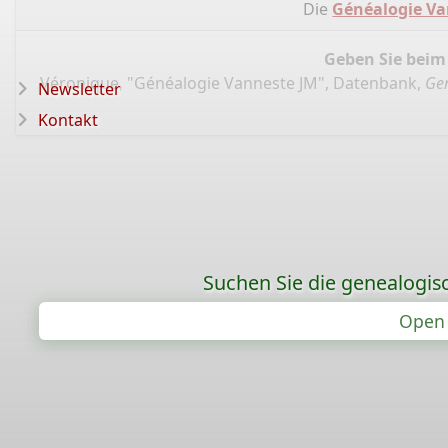
Die
Généalogie Va
Geben Sie beim
Véronique, "Généalogie Vanneste JM", Datenbank,
Gen
Newsletter
Kontakt
Suchen Sie die genealogis
Open 