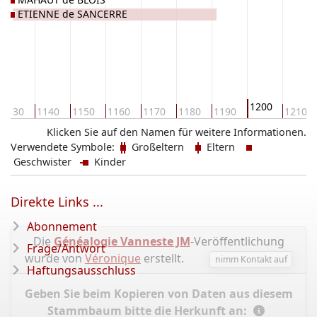
ETIENNE de SANCERRE
1200
1130
1140
1150
1160
1170
1180
1190
1210
Klicken Sie auf den Namen für weitere Informationen.
Verwendete Symbole:
Großeltern
Eltern
Geschwister
Kinder
Direkte Links ...
Abonnement
Die
Généalogie Vanneste JM
-Veröffentlichung
Frage/Antwort
wurde von
Véronique
erstellt.
nimm Kontakt auf
Haftungsausschluss
Geben Sie beim Kopieren von Daten aus diesem
Stammbaum bitte die Herkunft an: