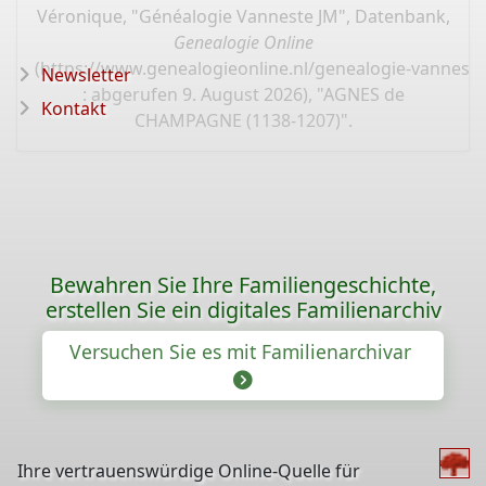
Véronique, "Généalogie Vanneste JM", Datenbank,
Genealogie Online
(
https://www.genealogieonline.nl/genealogie-vannest
Newsletter
: abgerufen 9. August 2026), "AGNES de
Kontakt
CHAMPAGNE (1138-1207)".
Bewahren Sie Ihre Familiengeschichte,
erstellen Sie ein digitales Familienarchiv
Versuchen Sie es mit Familienarchivar
Ihre vertrauenswürdige Online-Quelle für