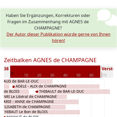
Haben Sie Ergänzungen, Korrekturen oder
Fragen im Zusammenhang mit AGNES de
CHAMPAGNE?
Der Autor dieser Publikation würde gerne von Ihnen
hören!
Zeitbalken AGNES de CHAMPAGNE
1138
Verstor
0
10
10
20
30
40
50
60
70
ENAUD de BAR-LE-DUC
ADELE - ALIX de CHAMPAGNE
ux de BLOIS
THIBAULT de BAR-LE-DUC
HENRI Le Libéral de CHAMPAGNE
MARIE - ANNE de CHAMPAGNE
ELISABETH de CHAMPAGNE
THIBAUT Le Bon de BLOIS
MAHAUT de BLOIS