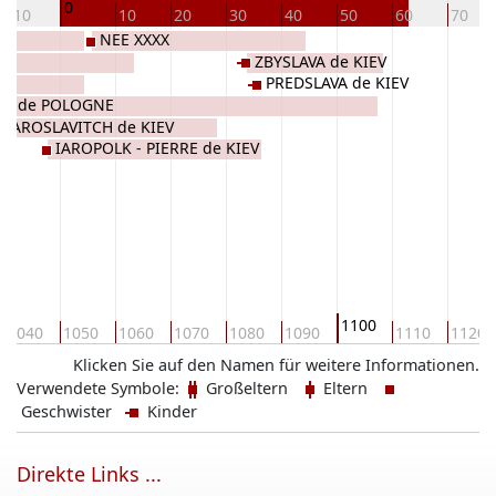
0
-10
10
20
30
40
50
60
70
NEE XXXX
ZBYSLAVA de KIEV
PREDSLAVA de KIEV
DE de POLOGNE
- IAROSLAVITCH de KIEV
IAROPOLK - PIERRE de KIEV
1100
1040
1050
1060
1070
1080
1090
1110
1120
Klicken Sie auf den Namen für weitere Informationen.
Verwendete Symbole:
Großeltern
Eltern
Geschwister
Kinder
Direkte Links ...