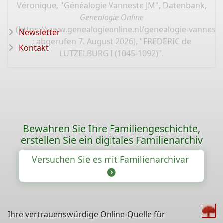
Véronique, "Généalogie Vanneste JM", Datenbank,
Genealogie Online
(
https://www.genealogieonline.nl/genealogie-vannest
Newsletter
: abgerufen 7. August 2026), "FREDERIC de
Kontakt
LUTZELBURG I (1045-1092)".
Bewahren Sie Ihre Familiengeschichte,
erstellen Sie ein digitales Familienarchiv
Versuchen Sie es mit Familienarchivar
Ihre vertrauenswürdige Online-Quelle für