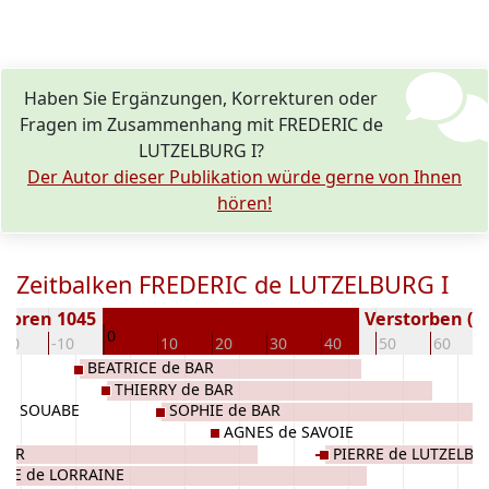
Haben Sie Ergänzungen, Korrekturen oder
Fragen im Zusammenhang mit FREDERIC de
LUTZELBURG I?
Der Autor dieser Publikation würde gerne von Ihnen
hören!
Zeitbalken FREDERIC de LUTZELBURG I
boren 1045
Verstorben ( J
0
-20
-10
10
20
30
40
50
60
BEATRICE de BAR
THIERRY de BAR
DE SOUABE
SOPHIE de BAR
NE
AGNES de SAVOIE
BAR
PIERRE de LUTZELBU
HIE de LORRAINE