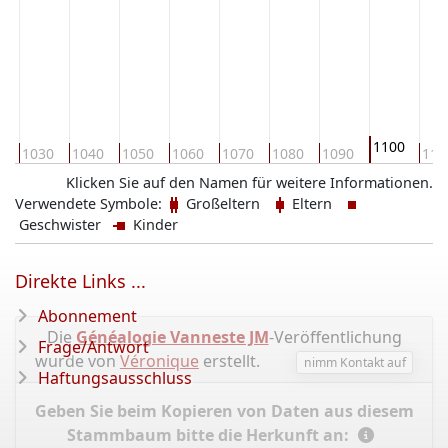
1100
0
1030
1040
1050
1060
1070
1080
1090
111
Klicken Sie auf den Namen für weitere Informationen.
Verwendete Symbole:
Großeltern
Eltern
Geschwister
Kinder
Direkte Links ...
Abonnement
Die
Généalogie Vanneste JM
-Veröffentlichung
Frage/Antwort
wurde von
Véronique
erstellt.
nimm Kontakt auf
Haftungsausschluss
Geben Sie beim Kopieren von Daten aus diesem
Stammbaum bitte die Herkunft an: