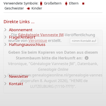
Verwendete Symbole:
Großeltern
Eltern
Geschwister
Kinder
Direkte Links ...
Abonnement
Die
Généalogie Vanneste JM
-Veröffentlichung
Frage/Antwort
wurde von
Véronique
erstellt.
nimm Kontakt auf
Haftungsausschluss
Geben Sie beim Kopieren von Daten aus diesem
Stammbaum bitte die Herkunft an:
Véronique, "Généalogie Vanneste JM", Datenbank,
Genealogie Online
(
https://www.genealogieonline.nl/genealogie-vannest
Newsletter
: abgerufen 8. August 2026), "HENRI de
Kontakt
LUTZELBURG (1110-????)".