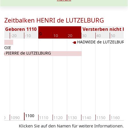
Zeitbalken HENRI de LUTZELBURG
Geboren 1110
Versterben nicht b
0
30
-20
-10
10
20
30
40
50
6
HADWIDE de LUTZELBURG
AVOIE
PIERRE de LUTZELBURG
1100
080
1090
1110
1120
1130
1140
1150
1160
1
Klicken Sie auf den Namen für weitere Informationen.