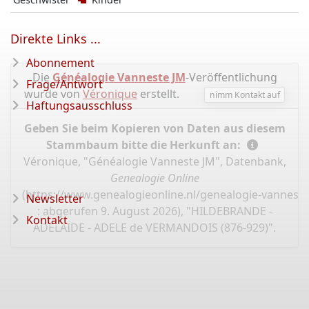
Direkte Links ...
Abonnement
Die
Généalogie Vanneste JM
-Veröffentlichung
Frage/Antwort
wurde von
Véronique
erstellt.
nimm Kontakt auf
Haftungsausschluss
Geben Sie beim Kopieren von Daten aus diesem
Stammbaum bitte die Herkunft an:
Véronique, "Généalogie Vanneste JM", Datenbank,
Genealogie Online
(
https://www.genealogieonline.nl/genealogie-vannest
Newsletter
: abgerufen 9. August 2026), "HILDEBRANDE -
Kontakt
ADELAÏDE - ADELE de VERMANDOIS (876-929)".