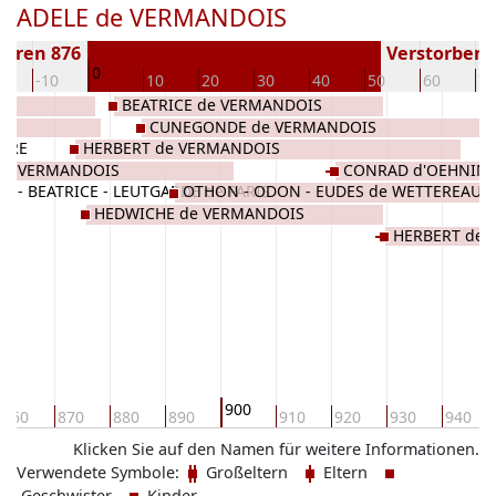
ADELE de VERMANDOIS
boren 876
Verstorben (
0
0
-10
10
20
30
40
50
60
70
BEATRICE de VERMANDOIS
CUNEGONDE de VERMANDOIS
ERRE
HERBERT de VERMANDOIS
de VERMANDOIS
CONRAD d'OEHNIN
E - BEATRICE - LEUTGARDE de PARIS
OTHON - ODON - EUDES de WETTEREAU
HEDWICHE de VERMANDOIS
HERBERT de 
900
860
870
880
890
910
920
930
940
Klicken Sie auf den Namen für weitere Informationen.
Verwendete Symbole:
Großeltern
Eltern
Geschwister
Kinder