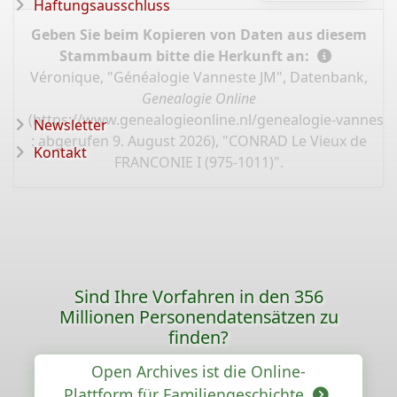
Haftungsausschluss
Geben Sie beim Kopieren von Daten aus diesem
Stammbaum bitte die Herkunft an:
Véronique, "Généalogie Vanneste JM", Datenbank,
Genealogie Online
(
https://www.genealogieonline.nl/genealogie-vannest
Newsletter
: abgerufen 9. August 2026), "CONRAD Le Vieux de
Kontakt
FRANCONIE I (975-1011)".
Sind Ihre Vorfahren in den 356
Millionen Personendatensätzen zu
finden?
Open Archives ist die Online-
Plattform für Familiengeschichte