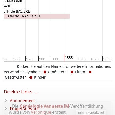
e FRANCONIE
e SAXE
UDITH de BAVIERE
OTTON de FRANCONIE
1000
950
960
970
980
990
1010
1020
1030
Klicken Sie auf den Namen für weitere Informationen.
Verwendete Symbole:
Großeltern
Eltern
Geschwister
Kinder
Direkte Links ...
Abonnement
Die
Généalogie Vanneste JM
-Veröffentlichung
Frage/Antwort
wurde von
Véronique
erstellt.
nimm Kontakt auf