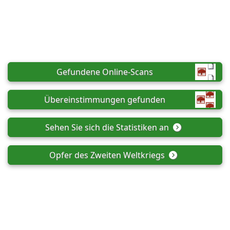
Gefundene Online-Scans
Übereinstimmungen gefunden
Sehen Sie sich die Statistiken an
Opfer des Zweiten Weltkriegs