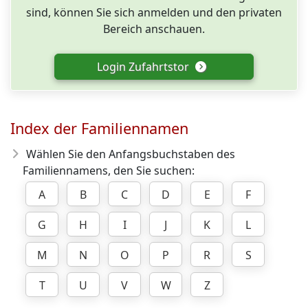
sind, können Sie sich anmelden und den privaten
Bereich anschauen.
Login Zufahrtstor
Index der Familiennamen
Wählen Sie den Anfangsbuchstaben des
Familiennamens, den Sie suchen:
A
B
C
D
E
F
G
H
I
J
K
L
M
N
O
P
R
S
T
U
V
W
Z