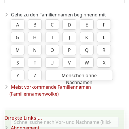
Gehe zu den Familiennamen beginnend mit
A
B
C
D
E
F
G
H
I
J
K
L
M
N
O
P
Q
R
S
T
U
V
W
X
Y
Z
Menschen ohne
Nachnamen
Meist vorkommende Familiennamen
(Familiennamenwolke)
Direkte Links ...
Abonnement