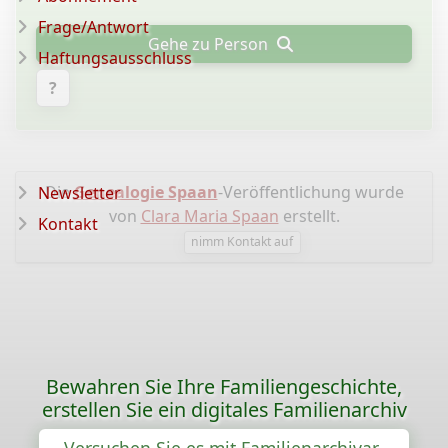
Frage/Antwort
Gehe zu Person
Haftungsausschluss
?
Die
Genealogie Spaan
-Veröffentlichung wurde
Newsletter
von
Clara Maria Spaan
erstellt.
Kontakt
nimm Kontakt auf
Bewahren Sie Ihre Familiengeschichte,
erstellen Sie ein digitales Familienarchiv