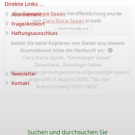
Direkte Links ...
Die
Genealogie Spaan
-Veröffentlichung wurde
Abonnement
von
Clara Maria Spaan
erstellt.
Frage/Antwort
nimm Kontakt auf
Haftungsausschluss
Geben Sie beim Kopieren von Daten aus diesem
Stammbaum bitte die Herkunft an:
Clara Maria Spaan, "Genealogie Spaan",
Datenbank,
Genealogie Online
(
https://www.genealogieonline.nl/genealogie-spaan/I
Newsletter
: abgerufen 9. August 2026), "Ida von
Kontakt
Braunschweig (1020-1085)".
Suchen und durchsuchen Sie