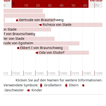
 1020
Verstorbe
0
-10
10
20
30
40
50
60
70
Gertrude von Braunschweig
Richeza von Stade
d von Stade
dolf von Braunschweig
heler von Stade
rtrude von Egisheim
Ekbert I von Braunschweig
Oda von Elsdorf
1010
1020
1030
1040
1050
1060
1070
1080
1090
Klicken Sie auf den Namen für weitere Informationen.
Verwendete Symbole:
Großeltern
Eltern
Geschwister
Kinder