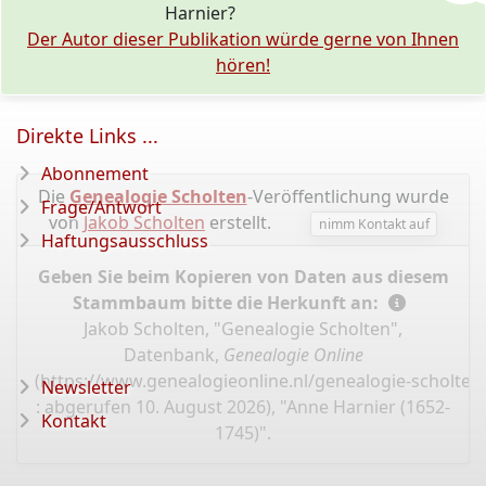
Harnier?
Der Autor dieser Publikation würde gerne von Ihnen
hören!
Direkte Links ...
Abonnement
Die
Genealogie Scholten
-Veröffentlichung wurde
Frage/Antwort
von
Jakob Scholten
erstellt.
nimm Kontakt auf
Haftungsausschluss
Geben Sie beim Kopieren von Daten aus diesem
Stammbaum bitte die Herkunft an:
Jakob Scholten, "Genealogie Scholten",
Datenbank,
Genealogie Online
(
https://www.genealogieonline.nl/genealogie-scholten
Newsletter
: abgerufen 10. August 2026), "Anne Harnier (1652-
Kontakt
1745)".