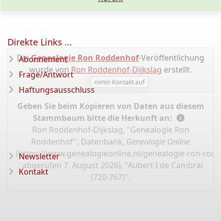
Direkte Links ...
Die
Genealogie Ron Roddenhof
-Veröffentlichung
Abonnement
wurde von
Ron Roddenhof-Dijkslag
erstellt.
Frage/Antwort
nimm Kontakt auf
Haftungsausschluss
Geben Sie beim Kopieren von Daten aus diesem
Stammbaum bitte die Herkunft an:
Ron Roddenhof-Dijkslag, "Genealogie Ron
Roddenhof", Datenbank,
Genealogie Online
(
https://www.genealogieonline.nl/genealogie-ron-rod
Newsletter
: abgerufen 7. August 2026), "Aubert I de Cambrai
Kontakt
(720-767)".