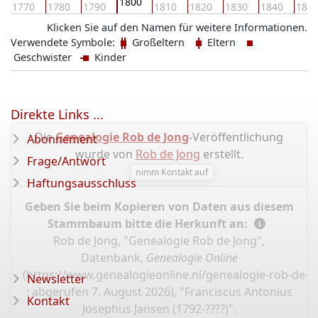
1800
1770
1780
1790
1810
1820
1830
1840
185
Klicken Sie auf den Namen für weitere Informationen.
Verwendete Symbole:
Großeltern
Eltern
Geschwister
Kinder
Direkte Links ...
Die
Genealogie Rob de Jong
-Veröffentlichung
Abonnement
wurde von
Rob de Jong
erstellt.
Frage/Antwort
nimm Kontakt auf
Haftungsausschluss
Geben Sie beim Kopieren von Daten aus diesem
Stammbaum bitte die Herkunft an:
Rob de Jong, "Genealogie Rob de Jong",
Datenbank,
Genealogie Online
(
https://www.genealogieonline.nl/genealogie-rob-de-j
Newsletter
: abgerufen 7. August 2026), "Franciscus Antonius
Kontakt
Josephus Jansen (1792-????)".