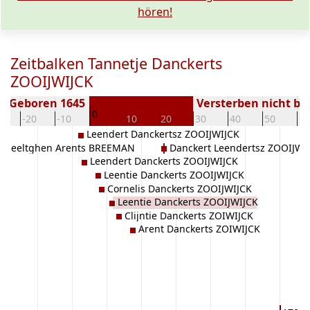
hören!
Zeitbalken Tannetje Danckerts
ZOOIJWIJCK
Geboren 1645
Versterben nicht b
0
0
-20
-10
10
20
30
40
50
60
Leendert Danckertsz ZOOIJWIJCK
Neeltghen Arents BREEMAN
Danckert Leendertsz ZOOIJWI
Leendert Danckerts ZOOIJWIJCK
Leentie Danckerts ZOOIJWIJCK
Cornelis Danckerts ZOOIJWIJCK
Leentie Danckerts ZOOIJWIJCK
Clijntie Danckerts ZOIWIJCK
Arent Danckerts ZOIWIJCK