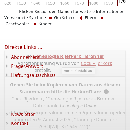
1700
1620
1630
1640
1650
1660
1670
1680
1690
Klicken Sie auf den Namen für weitere Informationen.
Verwendete Symbole:
Großeltern
Eltern
Geschwister
Kinder
Direkte Links ...
Die
Genealogie Rijerkerk - Bronner
-
Abonnement
Veröffentlichung wurde von
Cock Rijerkerk
Frage/Antwort
erstellt.
nimm Kontakt auf
Haftungsausschluss
Geben Sie beim Kopieren von Daten aus diesem
Stammbaum bitte die Herkunft an:
Cock Rijerkerk, "Genealogie Rijerkerk - Bronner",
Datenbank,
Genealogie Online
(
https://www.genealogieonline.nl/genealogie-rijerker
Newsletter
: abgerufen 9. August 2026), "Tannetje Danckerts
Kontakt
ZOOIJWIJCK (1645-????)".