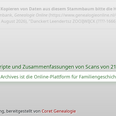
 Kopieren von Daten aus diesem Stammbaum bitte die 
tenbank,
Genealogie Online
(
https://www.genealogieonline.nl
. August 2026), "Danckert Leendertsz ZOOIJWIJCK (????-1666)
ripte und Zusammenfassungen von Scans von 21
Archives ist die Online-Plattform für Familiengeschic
g, bereitgestellt von
Coret Genealogie