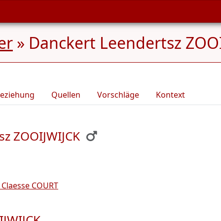
er
»
Danckert Leendertsz ZOOI
eziehung
Quellen
Vorschläge
Kontext
tsz ZOOIJWIJCK
an Claesse COURT
IJWIJCK