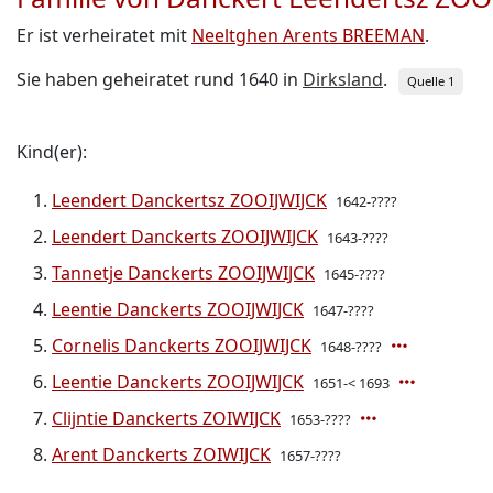
Er ist verheiratet mit
Neeltghen Arents BREEMAN
.
Sie haben geheiratet rund 1640 in
Dirksland
.
Quelle 1
Kind(er):
Leendert Danckertsz ZOOIJWIJCK
1642-????
Leendert Danckerts ZOOIJWIJCK
1643-????
Tannetje Danckerts ZOOIJWIJCK
1645-????
Leentie Danckerts ZOOIJWIJCK
1647-????
Cornelis Danckerts ZOOIJWIJCK
1648-????
Leentie Danckerts ZOOIJWIJCK
1651-< 1693
Clijntie Danckerts ZOIWIJCK
1653-????
Arent Danckerts ZOIWIJCK
1657-????