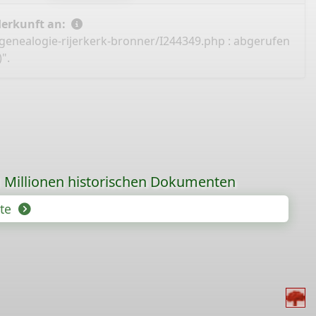
Herkunft an:
/genealogie-rijerkerk-bronner/I244349.php
: abgerufen
".
 Millionen historischen Dokumenten
hte