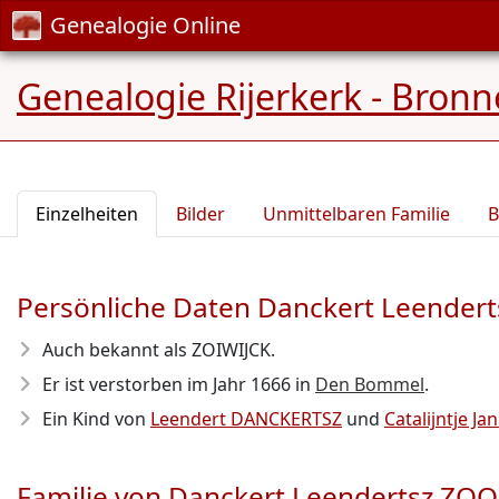
Genealogie Online
Genealogie Rijerkerk - Bronn
Einzelheiten
Bilder
Unmittelbaren Familie
B
Persönliche Daten Danckert Leender
Auch bekannt als ZOIWIJCK.
Er ist verstorben im Jahr 1666
in
Den Bommel
.
Ein Kind von
Leendert DANCKERTSZ
und
Catalijntje J
Familie von Danckert Leendertsz ZOO