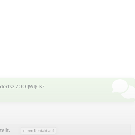
dertsz ZOOIJWIJCK?
ellt.
nimm Kontakt auf