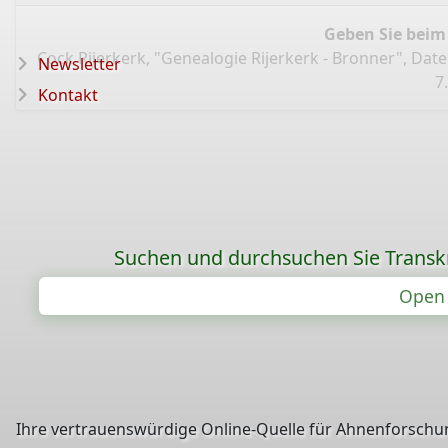
Geben Sie beim
Cock Rijerkerk, "Genealogie Rijerkerk - Bronner", Da
Newsletter
7
Kontakt
Suchen und durchsuchen Sie Transk
Open 
Ihre vertrauenswürdige Online-Quelle für Ahnenforschun