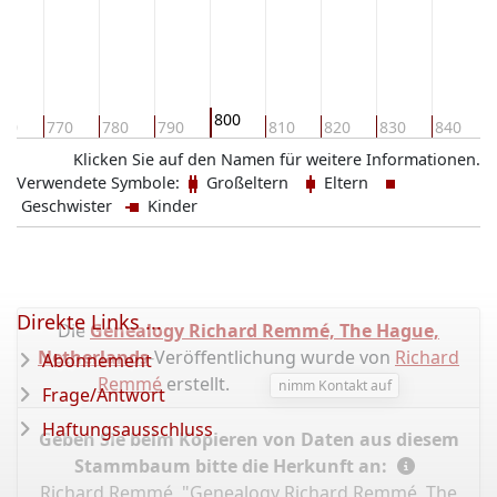
800
60
770
780
790
810
820
830
840
Klicken Sie auf den Namen für weitere Informationen.
Verwendete Symbole:
Großeltern
Eltern
Geschwister
Kinder
Direkte Links ...
Die
Genealogy Richard Remmé, The Hague,
Netherlands
-Veröffentlichung wurde von
Richard
Abonnement
Remmé
erstellt.
nimm Kontakt auf
Frage/Antwort
Haftungsausschluss
Geben Sie beim Kopieren von Daten aus diesem
Stammbaum bitte die Herkunft an:
Richard Remmé, "Genealogy Richard Remmé, The