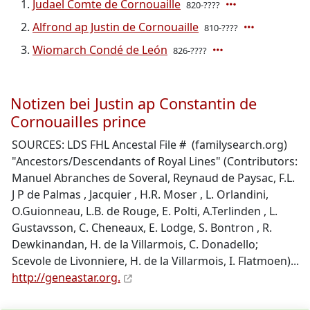
Judael Comte de Cornouaille
820-????
Alfrond ap Justin de Cornouaille
810-????
Wiomarch Condé de León
826-????
Notizen bei Justin ap Constantin de
Cornouailles prince
SOURCES: LDS FHL Ancestal File # (familysearch.org)
"Ancestors/Descendants of Royal Lines" (Contributors:
Manuel Abranches de Soveral, Reynaud de Paysac, F.L.
J P de Palmas
, Jacquier
, H.R. Moser
, L. Orlandini,
O.Guionneau, L.B. de Rouge, E. Polti, A.Terlinden
, L.
Gustavsson, C. Cheneaux, E. Lodge, S. Bontron
, R.
Dewkinandan, H. de la Villarmois, C. Donadello;
Scevole de Livonniere, H. de la Villarmois, I. Flatmoen)...
http://geneastar.org.