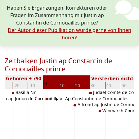
Haben Sie Ergänzungen, Korrekturen oder
Fragen im Zusammenhang mit Justin ap
Constantin de Cornouailles prince?
Der Autor dieser Publikation würde gerne von Ihnen
hören!
Zeitbalken Justin ap Constantin de
Cornouailles prince
Geboren ± 790
Versterben nicht 
0
30
-20
-10
10
20
30
40
50
Basilia Nn
Judael Comte de Corn
tin ap Judon de Cornouailles
Argant Ap Constantin de Cornouailles
Alfrond ap Justin de Cornouai
Wiomarch Condé 