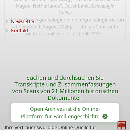
Hague, Netherlands", Datenbank,
Genealogie
Online
(
https://www.genealogieonline.nl/genealogie-richard
Newsletter
: abgerufen 9. August 2026), "Justin ap Constantin
Kontakt
de Cornouailles prince (± 790-????)".
Suchen und durchsuchen Sie
Transkripte und Zusammenfassungen
von Scans von 21 Millionen historischen
Dokumenten
Open Archives ist die Online-
Plattform für Familiengeschichte
Ihre vertrauenswürdige Online-Quelle für