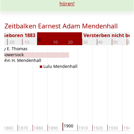
hören!
Zeitbalken Earnest Adam Mendenhall
Geboren 1883
Versterben nicht be
0
-20
-10
10
20
30
40
50
60
ary E. Thomas
e Bowersock
John H. Mendenhall
Lulu Mendenhall
1900
1860
1870
1880
1890
1910
1920
1930
1940