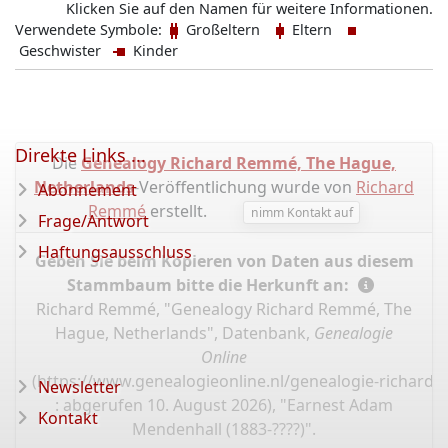
Klicken Sie auf den Namen für weitere Informationen.
Verwendete Symbole:
Großeltern
Eltern
Geschwister
Kinder
Direkte Links ...
Die
Genealogy Richard Remmé, The Hague,
Netherlands
-Veröffentlichung wurde von
Richard
Abonnement
Remmé
erstellt.
nimm Kontakt auf
Frage/Antwort
Haftungsausschluss
Geben Sie beim Kopieren von Daten aus diesem
Stammbaum bitte die Herkunft an:
Richard Remmé, "Genealogy Richard Remmé, The
Hague, Netherlands", Datenbank,
Genealogie
Online
(
https://www.genealogieonline.nl/genealogie-richard
Newsletter
: abgerufen 10. August 2026), "Earnest Adam
Kontakt
Mendenhall (1883-????)".