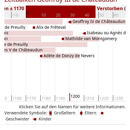
ren ± 1170
Verstorben ( J
0
20
-10
10
20
30
40
50
60
Geoffroy IV de Châteaudun
t de Preuilly
Alix de Fréteval
alais
Isabeau ou Agnès de
udun
Mathilde van Montgomery
nne de Preuilly
ues V de Châteaudun
Adèle de Donzy de Nevers
1200
150
1160
1170
1180
1190
1210
1220
1230
Klicken Sie auf den Namen für weitere Informationen.
Verwendete Symbole:
Großeltern
Eltern
Geschwister
Kinder