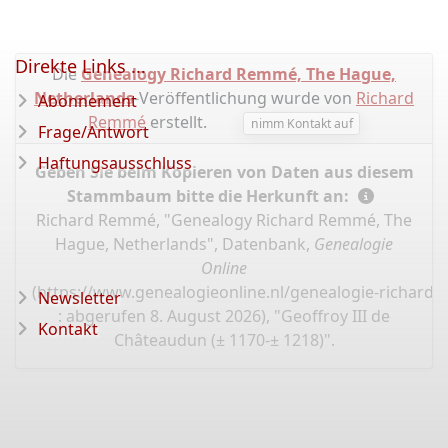
Direkte Links ...
Die
Genealogy Richard Remmé, The Hague,
Netherlands
-Veröffentlichung wurde von
Richard
Abonnement
Remmé
erstellt.
nimm Kontakt auf
Frage/Antwort
Haftungsausschluss
Geben Sie beim Kopieren von Daten aus diesem
Stammbaum bitte die Herkunft an:
Richard Remmé, "Genealogy Richard Remmé, The
Hague, Netherlands", Datenbank,
Genealogie
Online
(
https://www.genealogieonline.nl/genealogie-richard
Newsletter
: abgerufen 8. August 2026), "Geoffroy III de
Kontakt
Châteaudun (± 1170-± 1218)".