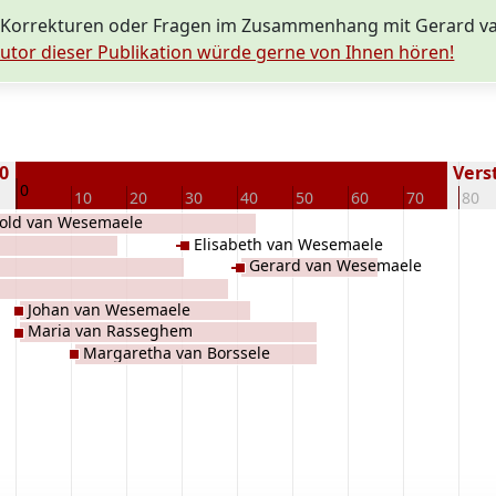
 Korrekturen oder Fragen im Zusammenhang mit Gerard v
utor dieser Publikation würde gerne von Ihnen hören!
70
Verst
0
10
20
30
40
50
60
70
80
old van Wesemaele
Elisabeth van Wesemaele
Gerard van Wesemaele
Johan van Wesemaele
Maria van Rasseghem
Margaretha van Borssele