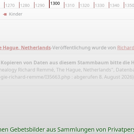
1300
1270
1280
1290
1310
1320
1330
1340
135
er
Kinder
e Hague, Netherlands
-Veröffentlichung wurde von
Richar
 Kopieren von Daten aus diesem Stammbaum bitte die 
ealogy Richard Remmé, The Hague, Netherlands", Datenb
ogie-richard-remme/I35663.php
: abgerufen 8. August 2026)
ionen Gebetsbilder aus Sammlungen von Privatper