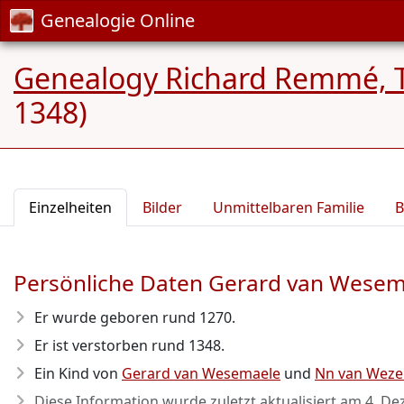
Genealogie Online
Genealogy Richard Remmé, 
1348)
Einzelheiten
Bilder
Unmittelbaren Familie
B
Persönliche Daten Gerard van Wese
Er wurde geboren rund 1270
.
Er ist verstorben rund 1348
.
Ein Kind von
Gerard van Wesemaele
und
Nn van Weze
Diese Information wurde zuletzt aktualisiert am
4. De