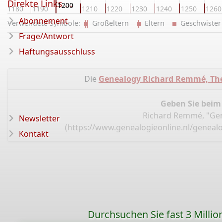
Direkte Links ...
1200
1180
1190
1210
1220
1230
1240
1250
1260
Abonnement
Verwendete Symbole:
Großeltern
Eltern
Geschwist
Frage/Antwort
Haftungsausschluss
Die
Genealogy Richard Remmé, Th
Geben Sie beim
Richard Remmé, "Gen
Newsletter
(
https://www.genealogieonline.nl/geneal
Kontakt
Durchsuchen Sie fast 3 Mill