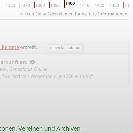
1400
0
1360
1370
1380
1390
1410
1420
1430
144
Klicken Sie auf den Namen für weitere Informationen.
d Remmé
erstellt.
nimm Kontakt auf
Herkunft an:
ank,
Genealogie Online
, "Gerard van Wesemaele (± 1270-± 1348)".
sonen, Vereinen und Archiven