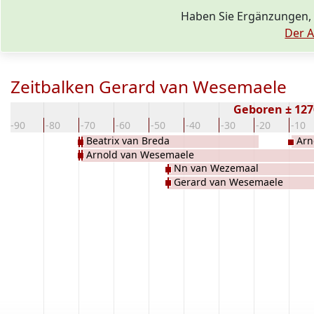
Haben Sie Ergänzungen,
Der A
Zeitbalken Gerard van Wesemaele
Geboren ± 12
-90
-80
-70
-60
-50
-40
-30
-20
-10
Beatrix van Breda
Arn
Arnold van Wesemaele
Nn van Wezemaal
Gerard van Wesemaele