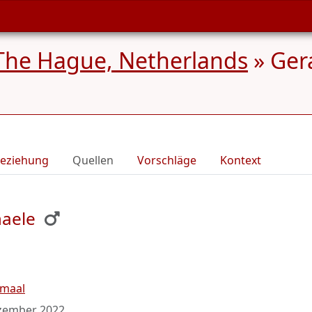
The Hague, Netherlands
»
Ger
eziehung
Quellen
Vorschläge
Kontext
maele
maal
zember 2022
.