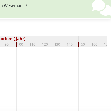
an Wesemaele?
orben ( Jahr)
90
100
110
120
130
140
150
160
170