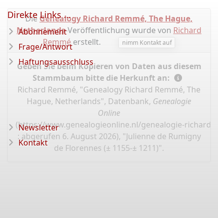
Direkte Links ...
Die
Genealogy Richard Remmé, The Hague,
Netherlands
-Veröffentlichung wurde von
Richard
Abonnement
Remmé
erstellt.
nimm Kontakt auf
Frage/Antwort
Haftungsausschluss
Geben Sie beim Kopieren von Daten aus diesem
Stammbaum bitte die Herkunft an:
Richard Remmé, "Genealogy Richard Remmé, The
Hague, Netherlands", Datenbank,
Genealogie
Online
(
https://www.genealogieonline.nl/genealogie-richard
Newsletter
: abgerufen 6. August 2026), "Julienne de Rumigny
Kontakt
de Florennes (± 1155-± 1211)".