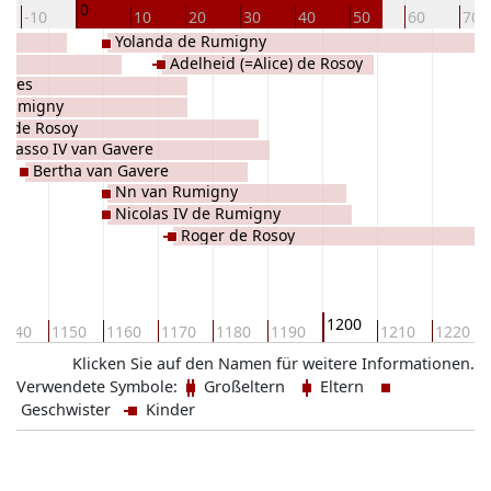
0
-10
10
20
30
40
50
60
70
Yolanda de Rumigny
Adelheid (=Alice) de Rosoy
èvres
e Rumigny
t de Rosoy
Rasso IV van Gavere
Bertha van Gavere
Nn van Rumigny
Nicolas IV de Rumigny
Roger de Rosoy
1200
1140
1150
1160
1170
1180
1190
1210
1220
Klicken Sie auf den Namen für weitere Informationen.
Verwendete Symbole:
Großeltern
Eltern
Geschwister
Kinder