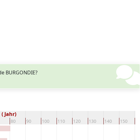
 de BURGONDIE?
( Jahr)
80
90
100
110
120
130
140
150
1