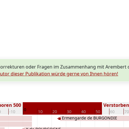
Korrekturen oder Fragen im Zusammenhang mit Arembert
utor dieser Publikation würde gerne von Ihnen hören!
boren 500
Verstorben 
0
0
-10
10
20
30
40
50
60
70
Ermengarde de BURGONDIE