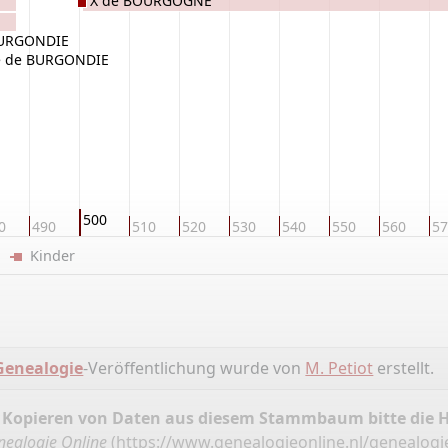
X de BOURGOGNE
BURGONDIE
e de BURGONDIE
500
0
490
510
520
530
540
550
560
57
er
Kinder
Genealogie
-Veröffentlichung wurde von
M. Petiot
erstellt.
 Kopieren von Daten aus diesem Stammbaum bitte die 
nealogie Online
(
https://www.genealogieonline.nl/genealogie