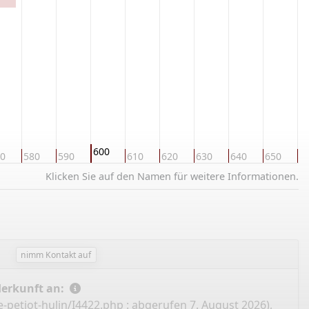
600
0
580
590
610
620
630
640
650
6
Klicken Sie auf den Namen für weitere Informationen.
nimm Kontakt auf
Herkunft an:
-petiot-hulin/I4422.php
: abgerufen 7. August 2026),