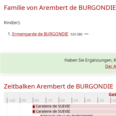
Familie von Arembert de BURGONDIE
Kind(er):
Ermengarde de BURGONDIE
525-580
Haben Sie Ergänzungen, 
Der A
Zeitbalken Arembert de BURGONDIE
Ge
10
-100
-90
-80
-70
-60
-50
-40
-30
-2
Caratene de SUEVIE
Caratene de SUEVIE