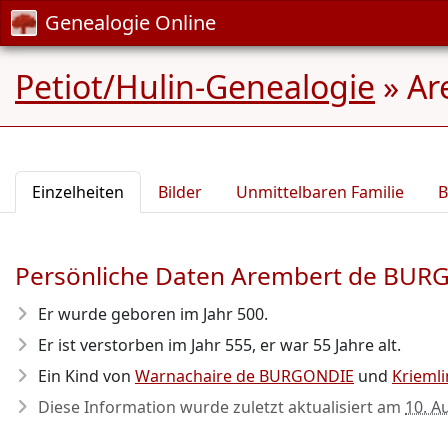
Genealogie Online
Petiot/Hulin-Genealogie
»
Ar
Einzelheiten
Bilder
Unmittelbaren Familie
B
Persönliche Daten Arembert de BU
Er wurde geboren im Jahr 500
.
Er ist verstorben im Jahr 555
, er war 55 Jahre alt.
Ein Kind von
Warnachaire de BURGONDIE
und
Krieml
Diese Information wurde zuletzt aktualisiert am
10. A