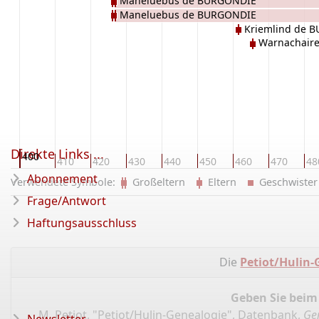
Maneluebus de BURGONDIE
Maneluebus de BURGONDIE
Kriemlind de 
Warnachair
Direkte Links ...
400
0
410
420
430
440
450
460
470
48
Abonnement
Verwendete Symbole:
Großeltern
Eltern
Geschwist
Frage/Antwort
Haftungsausschluss
Die
Petiot/Hulin-
Geben Sie beim
M. Petiot, "Petiot/Hulin-Genealogie", Datenbank,
Ge