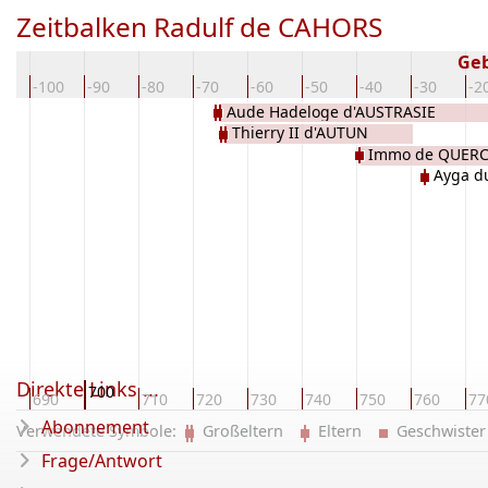
Zeitbalken Radulf de CAHORS
Ge
10
-100
-90
-80
-70
-60
-50
-40
-30
-2
Aude Hadeloge d'AUSTRASIE
Thierry II d'AUTUN
Immo de QUER
Ayga d
Direkte Links ...
700
0
690
710
720
730
740
750
760
77
Abonnement
Verwendete Symbole:
Großeltern
Eltern
Geschwist
Frage/Antwort