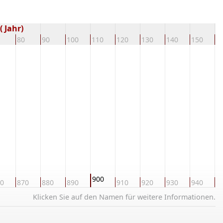
 Jahr)
80
90
100
110
120
130
140
150
1
900
0
870
880
890
910
920
930
940
9
Klicken Sie auf den Namen für weitere Informationen.