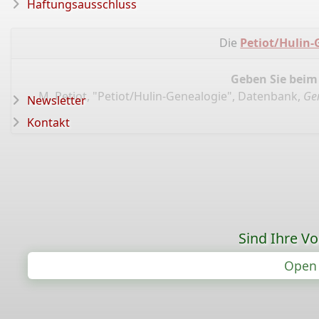
Haftungsausschluss
Die
Petiot/Hulin-
Geben Sie beim
M. Petiot, "Petiot/Hulin-Genealogie", Datenbank,
Ge
Newsletter
Kontakt
Sind Ihre V
Open 