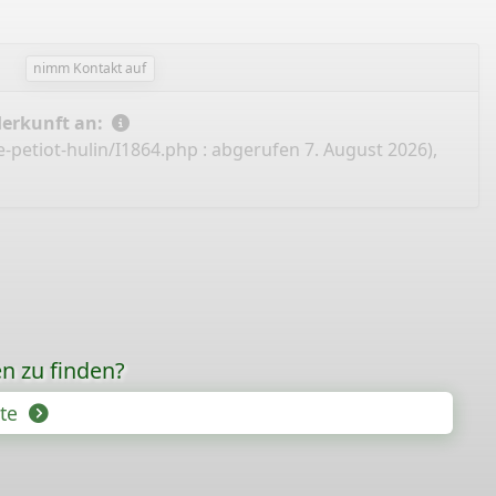
nimm Kontakt auf
Herkunft an:
-petiot-hulin/I1864.php
: abgerufen 7. August 2026),
n zu finden?
hte