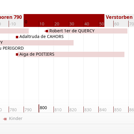
boren 790
Verstorben (
0
0
-10
10
20
30
40
50
60
70
Robert 1er de QUERCY
Adaltruda de CAHORS
CY
u PERIGORD
Aiga de POITIERS
800
0
780
790
810
820
830
840
850
86
er
Kinder