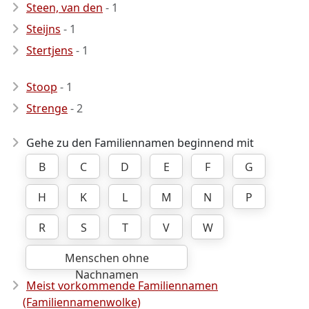
Steen, van den
- 1
Steijns
- 1
Stertjens
- 1
Stoop
- 1
Strenge
- 2
Gehe zu den Familiennamen beginnend mit
B
C
D
E
F
G
H
K
L
M
N
P
R
S
T
V
W
Menschen ohne
Nachnamen
Meist vorkommende Familiennamen
(Familiennamenwolke)