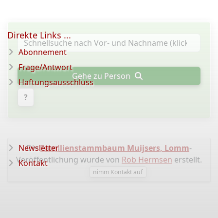
Direkte Links ...
Abonnement
Frage/Antwort
Gehe zu Person
Haftungsausschluss
?
Newsletter
Die
Familienstammbaum Muijsers, Lomm
-
Veröffentlichung wurde von
Rob Hermsen
erstellt.
Kontakt
nimm Kontakt auf