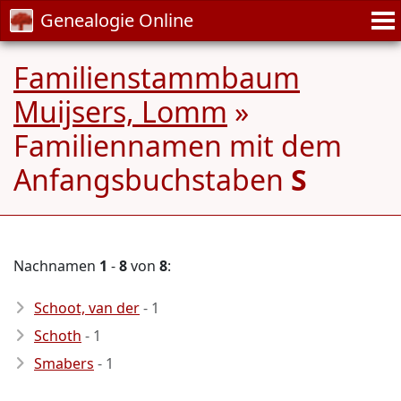
Genealogie Online
Familienstammbaum
Muijsers, Lomm
»
Familiennamen mit dem
Anfangsbuchstaben
S
Nachnamen
1
-
8
von
8
:
Schoot, van der
- 1
Schoth
- 1
Smabers
- 1