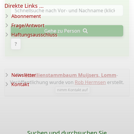
Direkte Links ...
Abonnement
Frage/Antwort
Gehe zu Person
Haftungsausschluss
?
Newsletter
Die
Familienstammbaum Muijsers, Lomm
-
Veröffentlichung wurde von
Rob Hermsen
erstellt.
Kontakt
nimm Kontakt auf
Suchen und durchsuchen Sie