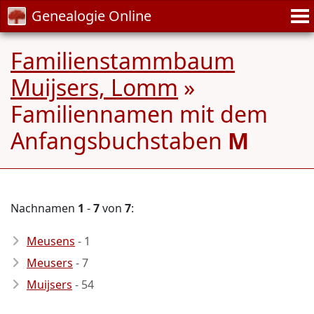
Genealogie Online
Familienstammbaum
Muijsers, Lomm
»
Familiennamen mit dem
Anfangsbuchstaben
M
Nachnamen
1
-
7
von
7
:
Meusens
- 1
Meusers
- 7
Muijsers
- 54