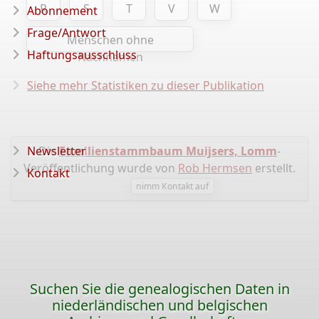
R
S
T
V
W
Abonnement
Frage/Antwort
Menschen ohne
Haftungsausschluss
Nachnamen
Siehe mehr Statistiken zu dieser Publikation
Newsletter
Die
Familienstammbaum Muijsers, Lomm
-
Veröffentlichung wurde von
Rob Hermsen
erstellt.
Kontakt
nimm Kontakt auf
Suchen Sie die genealogischen Daten in
niederländischen und belgischen