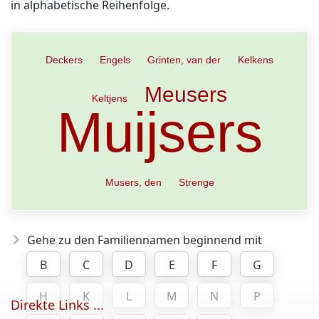
in alphabetische Reihenfolge.
Deckers
Engels
Grinten, van der
Kelkens
Meusers
Keltjens
Muijsers
Musers, den
Strenge
Gehe zu den Familiennamen beginnend mit
B
C
D
E
F
G
H
K
L
M
N
P
Direkte Links ...