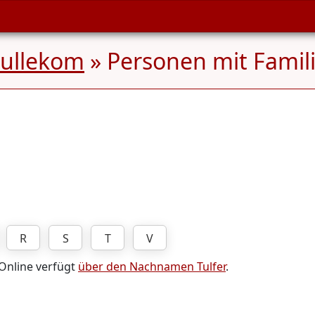
ullekom
» Personen mit Fami
R
S
T
V
 Online verfügt
über den Nachnamen Tulfer
.