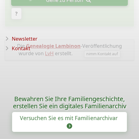
Gehe zu Person
?
Newsletter
Die
Genealogie Lambinon
-Veröffentlichung
Kontakt
wurde von
LvH
erstellt.
nimm Kontakt auf
Bewahren Sie Ihre Familiengeschichte,
erstellen Sie ein digitales Familienarchiv
Versuchen Sie es mit Familienarchivar