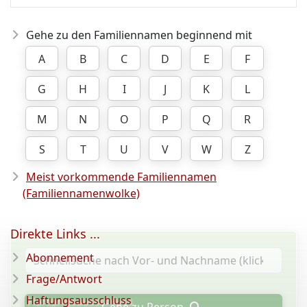
Gehe zu den Familiennamen beginnend mit
A
B
C
D
E
F
G
H
I
J
K
L
M
N
O
P
Q
R
S
T
U
V
W
Z
Meist vorkommende Familiennamen
(Familiennamenwolke)
Direkte Links ...
Abonnement
Frage/Antwort
Haftungsausschluss