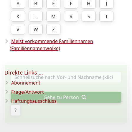
A
B
E
F
H
J
K
L
M
R
S
T
V
W
Z
Meist vorkommende Familiennamen
(Familiennamenwolke)
Direkte Links ...
Abonnement
Frage/Antwort
Gehe zu Person
Haftungsausschluss
?