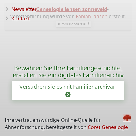
Newsletter
Die
Genealogie Jansen zonneveld
-
Veröffentlichung wurde von
Fabian Jansen
erstellt.
Kontakt
nimm Kontakt auf
Bewahren Sie Ihre Familiengeschichte,
erstellen Sie ein digitales Familienarchiv
Versuchen Sie es mit Familienarchivar
Ihre vertrauenswürdige Online-Quelle für
Ahnenforschung, bereitgestellt von
Coret Genealogie