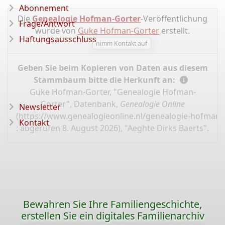
Abonnement
Die
Genealogie Hofman-Gorter
-Veröffentlichung
Frage/Antwort
wurde von
Guke Hofman-Gorter
erstellt.
Haftungsausschluss
nimm Kontakt auf
Geben Sie beim Kopieren von Daten aus diesem
Stammbaum bitte die Herkunft an:
Guke Hofman-Gorter, "Genealogie Hofman-
Gorter", Datenbank,
Genealogie Online
Newsletter
(
https://www.genealogieonline.nl/genealogie-hofman-
Kontakt
: abgerufen 8. August 2026), "Aeghte Dirks Baerts".
Bewahren Sie Ihre Familiengeschichte,
erstellen Sie ein digitales Familienarchiv