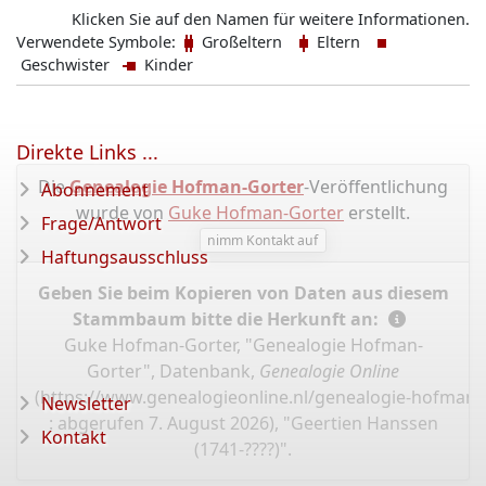
Klicken Sie auf den Namen für weitere Informationen.
Verwendete Symbole:
Großeltern
Eltern
Geschwister
Kinder
Direkte Links ...
Die
Genealogie Hofman-Gorter
-Veröffentlichung
Abonnement
wurde von
Guke Hofman-Gorter
erstellt.
Frage/Antwort
nimm Kontakt auf
Haftungsausschluss
Geben Sie beim Kopieren von Daten aus diesem
Stammbaum bitte die Herkunft an:
Guke Hofman-Gorter, "Genealogie Hofman-
Gorter", Datenbank,
Genealogie Online
(
https://www.genealogieonline.nl/genealogie-hofman-
Newsletter
: abgerufen 7. August 2026), "Geertien Hanssen
Kontakt
(1741-????)".