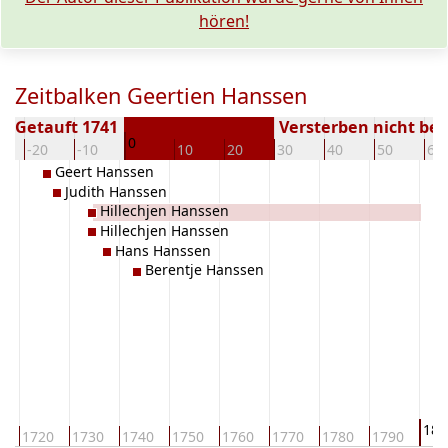
hören!
Zeitbalken Geertien Hanssen
Getauft 1741
Versterben nicht be
0
-20
-10
10
20
30
40
50
60
Geert Hanssen
Judith Hanssen
Hillechjen Hanssen
Hillechjen Hanssen
Hans Hanssen
Berentje Hanssen
180
0
1720
1730
1740
1750
1760
1770
1780
1790