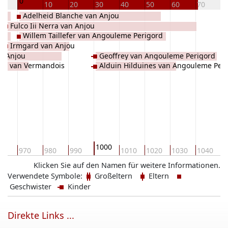
0
10
10
20
30
40
50
60
70
8
Adelheid Blanche van Anjou
Fulco Iii Nerra van Anjou
Willem Taillefer van Angouleme Perigord
Irmgard van Anjou
n Anjou
Geoffrey van Angouleme Perigord
id van Vermandois
Alduin Hilduines van Angouleme Per
1000
60
970
980
990
1010
1020
1030
1040
1
Klicken Sie auf den Namen für weitere Informationen.
Verwendete Symbole:
Großeltern
Eltern
Geschwister
Kinder
Direkte Links ...