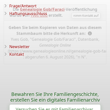
Frage/Antwort
Die
Genealogie Gob/Faraci
-Veröffentlichung
Haftungsausschluss
wurde von
Yves Gob
erstellt.
nimm Kontakt auf
Geben Sie beim Kopieren von Daten aus diesem
Stammbaum bitte die Herkunft an:
Yves Gob, "Genealogie Gob/Faraci", Datenbank,
Genealogie Online
Newsletter
(
https://www.genealogieonline.nl/genealogie-gob-fara
Kontakt
: abgerufen 6. August 2026), "n N".
Bewahren Sie Ihre Familiengeschichte,
erstellen Sie ein digitales Familienarchiv
Versuchen Sie es mit Familienarchivar