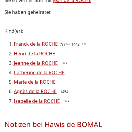
Sie ist verheiratet mit
Jean de la ROCHE
.
Sie haben geheiratet
Kind(er):
Franck de la ROCHE
????-< 1443
Henri de la ROCHE
Jeanne de la ROCHE
Catherine de la ROCHE
Marie de la ROCHE
Agnès de la ROCHE
-1454
Isabelle de la ROCHE
Notizen bei Hawis de BOMAL