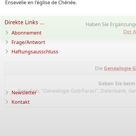
Ensevelie en l'église de Chénée.
Direkte Links ...
Haben Sie Ergänzung
Der A
Abonnement
Frage/Antwort
Haftungsausschluss
Die
Genealogie G
Geben Sie beim
Yves Gob, "Genealogie Gob/Faraci", Datenbank,
Gen
Newsletter
Kontakt