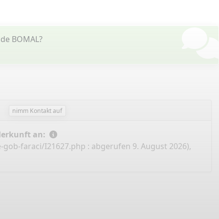
s de BOMAL?
nimm Kontakt auf
Herkunft an:
-gob-faraci/I21627.php
: abgerufen 9. August 2026),