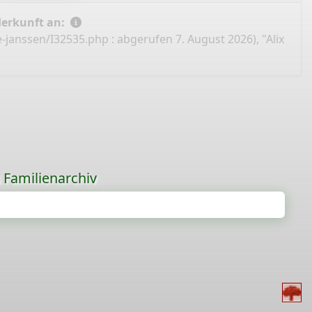
Herkunft an:
e-janssen/I32535.php
: abgerufen 7. August 2026), "Alix
s Familienarchiv