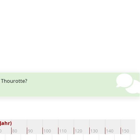
 Thourotte?
Jahr)
0
80
90
100
110
120
130
140
150
1