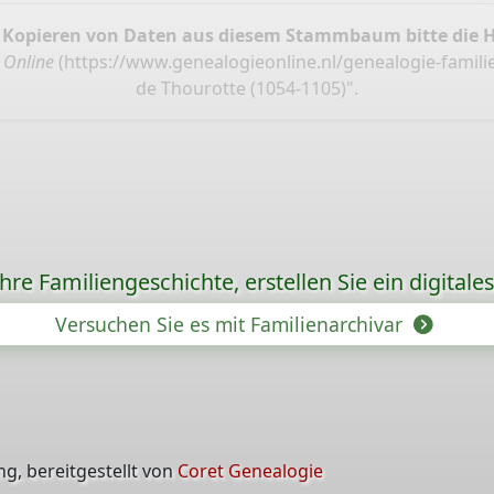
 Kopieren von Daten aus diesem Stammbaum bitte die 
 Online
(
https://www.genealogieonline.nl/genealogie-famili
de Thourotte (1054-1105)".
re Familiengeschichte, erstellen Sie ein digitale
Versuchen Sie es mit Familienarchivar
g, bereitgestellt von
Coret Genealogie