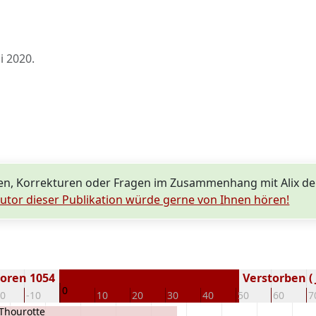
li 2020
.
n, Korrekturen oder Fragen im Zusammenhang mit Alix de
utor dieser Publikation würde gerne von Ihnen hören!
oren 1054
Verstorben ( 
0
20
-10
10
20
30
40
50
60
7
 Thourotte