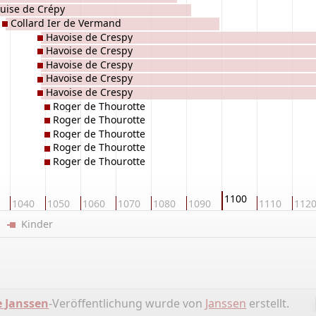
uise de Crépy
Collard Ier de Vermand
Havoise de Crespy
Havoise de Crespy
Havoise de Crespy
Havoise de Crespy
Havoise de Crespy
Roger de Thourotte
Roger de Thourotte
Roger de Thourotte
Roger de Thourotte
Roger de Thourotte
1100
1040
1050
1060
1070
1080
1090
1110
112
er
Kinder
e Janssen
-Veröffentlichung wurde von
Janssen
erstellt.