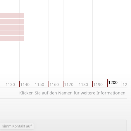
1200
0
1130
1140
1150
1160
1170
1180
1190
121
Klicken Sie auf den Namen für weitere Informationen.
nimm Kontakt auf