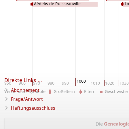
Aédelis de Ruisseauville
Lo
Direkte Links ...
1000
950
960
970
980
990
1010
1020
1030
Abonnement
Verwendete Symbole:
Großeltern
Eltern
Geschwist
Frage/Antwort
Haftungsausschluss
Die
Genealogi