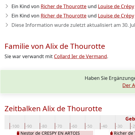
Ein Kind von
Richer de Thourotte
und
Louise de Crépy
Ein Kind von
Richer de Thourotte
und
Louise de Crépy
Diese Information wurde zuletzt aktualisiert am
30. Ju
Familie von Alix de Thourotte
Sie war verwandt mit
Collard Ier de Vermand
.
Haben Sie Ergänzunge
Der A
Zeitbalken Alix de Thourotte
Geb
10
-100
-90
-80
-70
-60
-50
-40
-30
-
Nestor de CRESPY EN ARTOIS
Richer de