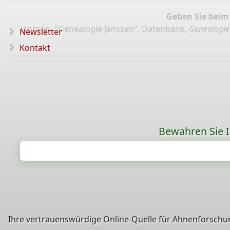
Geben Sie beim
Janssen, "Genealogie Janssen", Datenbank,
Genealogie
Newsletter
Kontakt
Bewahren Sie Ih
Ihre vertrauenswürdige Online-Quelle für Ahnenforschun