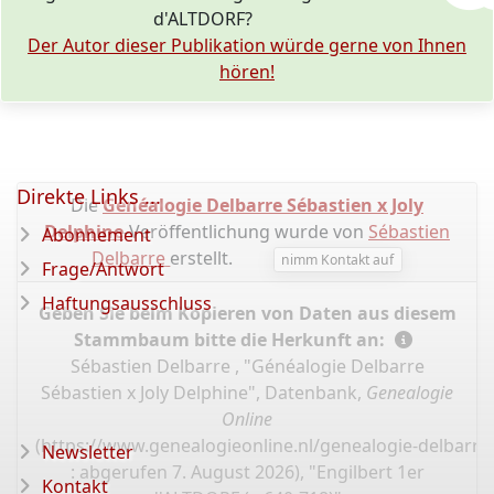
d'ALTDORF?
Der Autor dieser Publikation würde gerne von Ihnen
hören!
Direkte Links ...
Die
Généalogie Delbarre Sébastien x Joly
Delphine
-Veröffentlichung wurde von
Sébastien
Abonnement
Delbarre
erstellt.
nimm Kontakt auf
Frage/Antwort
Haftungsausschluss
Geben Sie beim Kopieren von Daten aus diesem
Stammbaum bitte die Herkunft an:
Sébastien Delbarre , "Généalogie Delbarre
Sébastien x Joly Delphine", Datenbank,
Genealogie
Online
(
https://www.genealogieonline.nl/genealogie-delbarre-
Newsletter
: abgerufen 7. August 2026), "Engilbert 1er
Kontakt