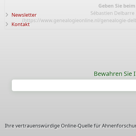
Geben Sie beim
Sébastien Delbarre 
Newsletter
(
https://www.genealogieonline.nl/genealogie-delb
Kontakt
Bewahren Sie Ih
Ihre vertrauenswürdige Online-Quelle für Ahnenforschun