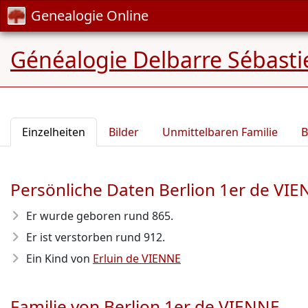
Genealogie Online
Généalogie Delbarre Sébastie
Einzelheiten
Bilder
Unmittelbaren Familie
B
Persönliche Daten Berlion 1er de VI
Er wurde geboren rund 865
.
Er ist verstorben rund 912
.
Ein Kind von
Erluin de VIENNE
Familie von Berlion 1er de VIENNE