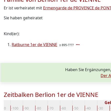
Er ist verheiratet mit
Ermengarde de PROVENCE de PON
Sie haben geheiratet
Kind(er):
Ratburne 1er de VIENNE
± 895-????
Haben Sie Ergänzungen,
Der A
Zeitbalken Berlion 1er de VIENNE
Ge
-110
-100
-90
-80
-70
-60
-50
-40
-30