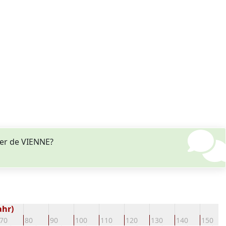
er de VIENNE?
ahr)
70
80
90
100
110
120
130
140
150