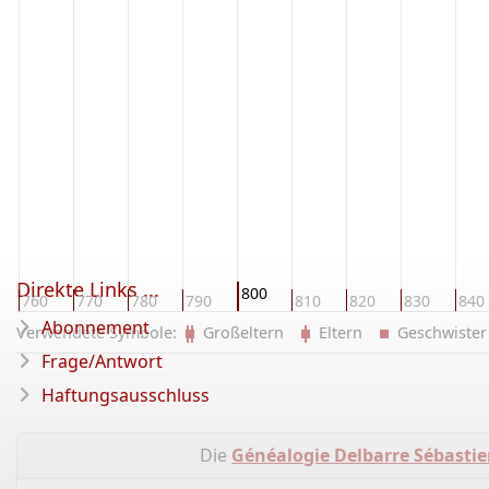
Direkte Links ...
800
760
770
780
790
810
820
830
840
Abonnement
Verwendete Symbole:
Großeltern
Eltern
Geschwist
Frage/Antwort
Haftungsausschluss
Die
Généalogie Delbarre Sébastie