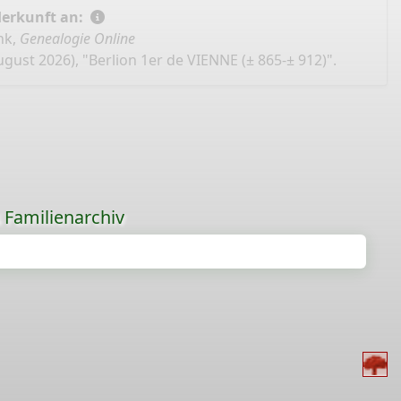
Herkunft an:
nk,
Genealogie Online
gust 2026), "Berlion 1er de VIENNE (± 865-± 912)".
s Familienarchiv