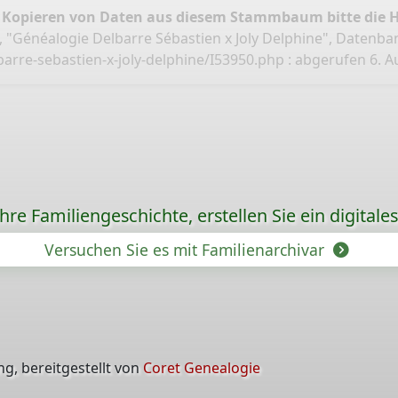
 Kopieren von Daten aus diesem Stammbaum bitte die 
, "Généalogie Delbarre Sébastien x Joly Delphine", Datenba
arre-sebastien-x-joly-delphine/I53950.php
: abgerufen 6. Au
re Familiengeschichte, erstellen Sie ein digitale
Versuchen Sie es mit Familienarchivar
g, bereitgestellt von
Coret Genealogie