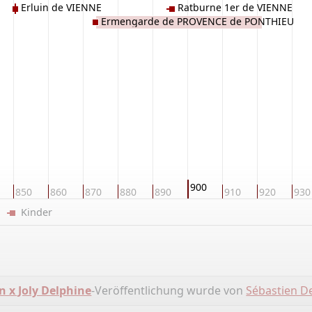
Erluin de VIENNE
Ratburne 1er de VIENNE
Ermengarde de PROVENCE de PONTHIEU
900
850
860
870
880
890
910
920
930
er
Kinder
n x Joly Delphine
-Veröffentlichung wurde von
Sébastien D