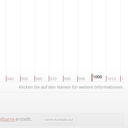
1000
940
950
960
970
980
990
1010
102
Klicken Sie auf den Namen für weitere Informationen.
elbarre
erstellt.
nimm Kontakt auf