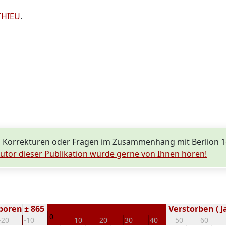
THIEU
.
 Korrekturen oder Fragen im Zusammenhang mit Berlion 1
utor dieser Publikation würde gerne von Ihnen hören!
boren ± 865
Verstorben ( J
0
-20
-10
10
20
30
40
50
60