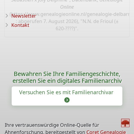
Online
(
https://www.genealogieonline.nl/genealogie-delbarre-
Newsletter
: abgerufen 7. August 2026), "N.N. de Frioul (±
Kontakt
620-????)".
Bewahren Sie Ihre Familiengeschichte,
erstellen Sie ein digitales Familienarchiv
Versuchen Sie es mit Familienarchivar
Ihre vertrauenswürdige Online-Quelle für
Ahnenforschung, bereitgestellt von
Coret Genealogie