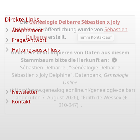
Direkte Links ...
Die
Généalogie Delbarre Sébastien x Joly
Delphine
-Veröffentlichung wurde von
Sébastien
Abonnement
Delbarre
erstellt.
nimm Kontakt auf
Frage/Antwort
Haftungsausschluss
Geben Sie beim Kopieren von Daten aus diesem
Stammbaum bitte die Herkunft an:
Sébastien Delbarre , "Généalogie Delbarre
Sébastien x Joly Delphine", Datenbank,
Genealogie
Online
(
https://www.genealogieonline.nl/genealogie-delbarre-
Newsletter
: abgerufen 7. August 2026), "Edith de Wessex (±
Kontakt
910-947)".