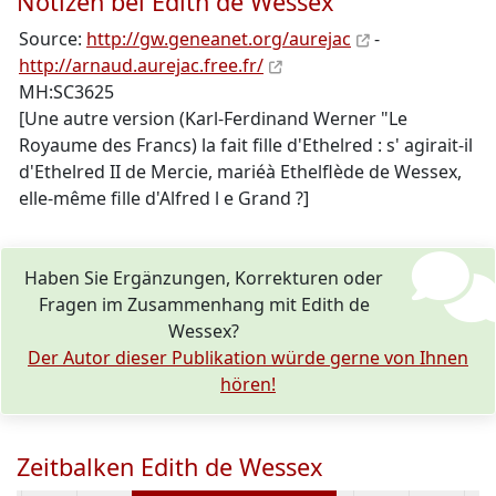
Notizen bei Edith de Wessex
Source:
http://gw.geneanet.org/aurejac
-
http://arnaud.aurejac.free.fr/
MH:SC3625
[Une autre version (Karl-Ferdinand Werner "Le
Royaume des Francs) la fait fille d'Ethelred : s' agirait-il
d'Ethelred II de Mercie, mariéà Ethelflède de Wessex,
elle-même fille d'Alfred l e Grand ?]
Haben Sie Ergänzungen, Korrekturen oder
Fragen im Zusammenhang mit Edith de
Wessex?
Der Autor dieser Publikation würde gerne von Ihnen
hören!
Zeitbalken Edith de Wessex