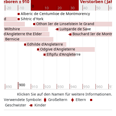
Geboren ± 910
Verstorben ( Jahr
0
-20
-10
10
20
30
40
50
60
Alberic de Centumlioe de Montmorency
rand
Sihtric d'York
h
Othon Ier de Linselstein le Grand
de Wiltshire
Luitgarde de Saxe
r d'Angleterre the Elder
Bouchard Ier de Montmo
 de Bernicie
Edhilde d'Angleterre
Odgive d'Angleterre
Elfgifu d'Angleterre
900
890
910
920
930
940
950
960
970
Klicken Sie auf den Namen für weitere Informationen.
Verwendete Symbole:
Großeltern
Eltern
Geschwister
Kinder