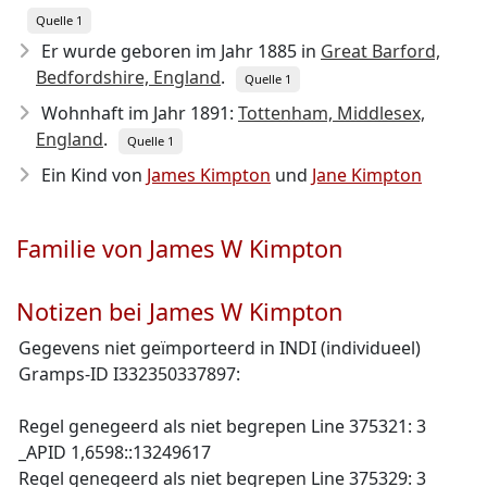
Quelle 1
Er wurde geboren im Jahr 1885
in
Great Barford,
Bedfordshire, England
.
Quelle 1
Wohnhaft im Jahr 1891:
Tottenham, Middlesex,
England
.
Quelle 1
Ein Kind von
James Kimpton
und
Jane Kimpton
Familie von James W Kimpton
Notizen bei James W Kimpton
Gegevens niet geïmporteerd in INDI (individueel)
Gramps-ID I332350337897:
Regel genegeerd als niet begrepen Line 375321: 3
_APID 1,6598::13249617
Regel genegeerd als niet begrepen Line 375329: 3