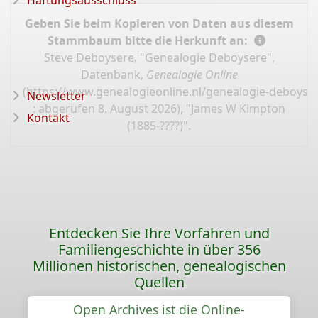
Haftungsausschluss
Geben Sie beim Kopieren von Daten aus diesem
Stammbaum bitte die Herkunft an:
Steve Deboysere, "Genealogie Deboysere",
Datenbank,
Genealogie Online
(
https://www.genealogieonline.nl/genealogie-deboyse
Newsletter
: abgerufen 8. August 2026), "James W Kimpton
Kontakt
(1885-????)".
Entdecken Sie Ihre Vorfahren und
Familiengeschichte in über 356
Millionen historischen, genealogischen
Quellen
Open Archives ist die Online-