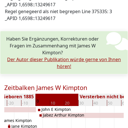
_APID 1,6598::13249617
Regel genegeerd als niet begrepen Line 375335: 3
_APID 1,6598::13249617
Haben Sie Ergänzungen, Korrekturen oder
Fragen im Zusammenhang mit James W
Kimpton?
Der Autor dieser Publikation würde gerne von Ihnen
hören!
Zeitbalken James W Kimpton
Geboren 1885
Versterben nicht be
0
-20
-10
10
20
30
40
50
60
John E Kimpton
Jabez Arthur Kimpton
James Kimpton
Jane Kimpton