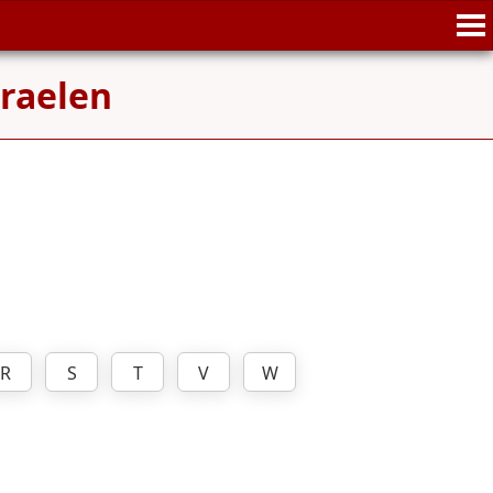
traelen
R
S
T
V
W