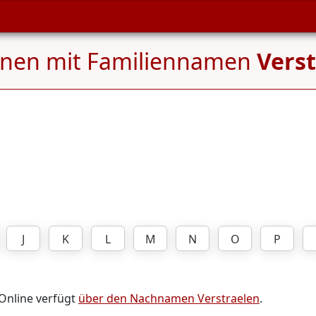
onen mit Familiennamen
Vers
J
K
L
M
N
O
P
 Online verfügt
über den Nachnamen Verstraelen
.