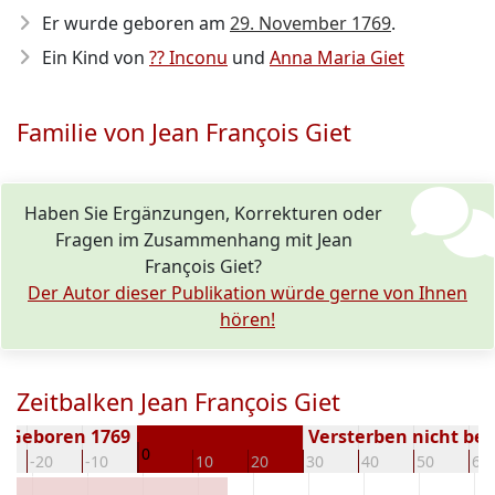
Er wurde geboren am
29. November 1769
.
Ein Kind von
?? Inconu
und
Anna Maria Giet
Familie von Jean François Giet
Haben Sie Ergänzungen, Korrekturen oder
Fragen im Zusammenhang mit Jean
François Giet?
Der Autor dieser Publikation würde gerne von Ihnen
hören!
Zeitbalken Jean François Giet
Geboren 1769
Versterben nicht be
0
-20
-10
10
20
30
40
50
60