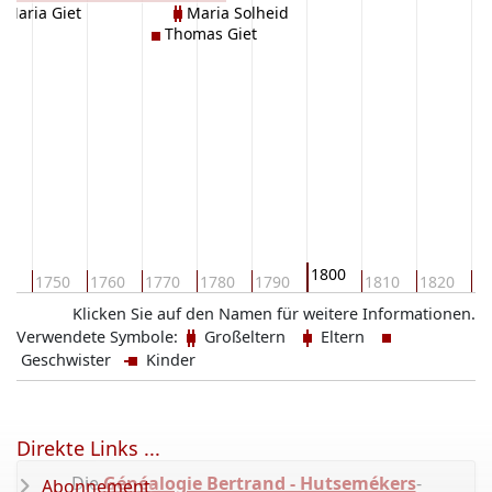
 Maria Giet
Maria Solheid
Thomas Giet
1800
40
1750
1760
1770
1780
1790
1810
1820
18
Klicken Sie auf den Namen für weitere Informationen.
Verwendete Symbole:
Großeltern
Eltern
Geschwister
Kinder
Direkte Links ...
Die
Généalogie Bertrand - Hutsemékers
-
Abonnement